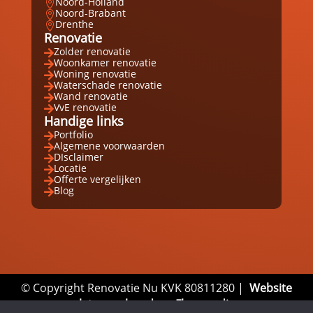
Noord-Holland

Noord-Brabant

Drenthe

Renovatie
Zolder renovatie

Woonkamer renovatie

Woning renovatie

Waterschade renovatie

Wand renovatie

VvE renovatie

Handige links
Portfolio

Algemene voorwaarden

DIsclaimer

Locatie

Offerte vergelijken

Blog

© Copyright Renovatie Nu KVK 80811280 |
Website
laten maken door Flexamedia