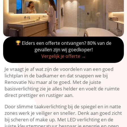
Elders een offerte ontvangen? 80% van de
gevallen zijn wij goedkoper!
Vergelijk je offerte →
Je vraagt je af wat zijn de voordelen van een goed
lichtplan in de badkamer en dat snappen we bij
Renovatie Nu maar al te goed.​ Met de juiste
basisverlichting zie je alles helder en voelt de ruimte
direct prettiger en rustiger aan.​
Door slimme taakverlichting bij de spiegel en in natte
zones werk je veiliger en sneller.​ Denk aan goed zicht
bij scheren of make up.​ Met LED verlichting en de
juiste kleurtemperatuur bespaar je energie en ogen.​