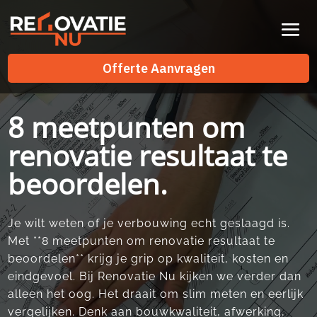
Videospeler
Offerte Aanvragen
Offerte Aanvragen
8 meetpunten om
renovatie resultaat te
beoordelen.
Je wilt weten of je verbouwing echt geslaagd is.​
Met **8 meetpunten om renovatie resultaat te
beoordelen** krijg je grip op kwaliteit, kosten en
eindgevoel.​ Bij Renovatie Nu kijken we verder dan
alleen het oog.​ Het draait om slim meten en eerlijk
vergelijken.​ Denk aan bouwkwaliteit, afwerking,