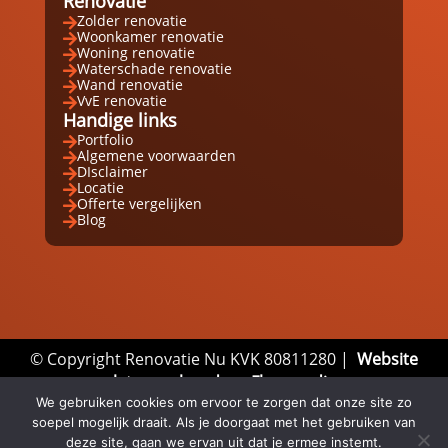
Renovatie
Zolder renovatie

Woonkamer renovatie

Woning renovatie

Waterschade renovatie

Wand renovatie

VvE renovatie

Handige links
Portfolio

Algemene voorwaarden

DIsclaimer

Locatie

Offerte vergelijken

Blog

© Copyright Renovatie Nu KVK 80811280 |
Website
laten maken door Flexamedia
Privacyverklaring
|
Disclaimer
|
Algemene
We gebruiken cookies om ervoor te zorgen dat onze site zo
soepel mogelijk draait. Als je doorgaat met het gebruiken van
Voorwaarden
deze site, gaan we ervan uit dat je ermee instemt.