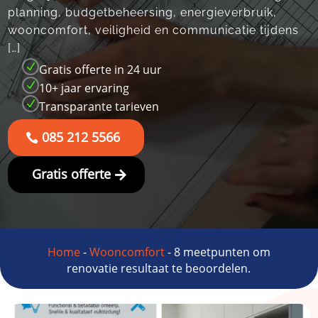
planning, budgetbeheersing, energieverbruik,
wooncomfort, veiligheid en communicatie tijdens
[…]
N
Gratis offerte in 24 uur
N
10+ jaar ervaring
N
Transparante tarieven
085 212 5566
Gratis offerte
Home
-
Wooncomfort
-
8 meetpunten om
renovatie resultaat te beoordelen.