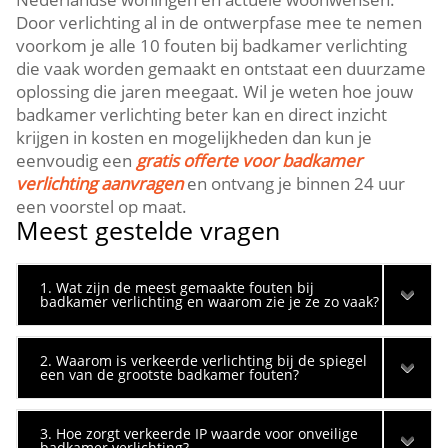
Door verlichting al in de ontwerpfase mee te nemen
voorkom je alle 10 fouten bij badkamer verlichting
die vaak worden gemaakt en ontstaat een duurzame
oplossing die jaren meegaat.​ Wil je weten hoe jouw
badkamer verlichting beter kan en direct inzicht
krijgen in kosten en mogelijkheden dan kun je
eenvoudig een
gratis offerte voor badkamer
verlichting aanvragen
en ontvang je binnen 24 uur
een voorstel op maat.​
Meest gestelde vragen
1. Wat zijn de meest gemaakte fouten bij
badkamer verlichting en waarom zie je ze zo vaak?
2. Waarom is verkeerde verlichting bij de spiegel
een van de grootste badkamer fouten?
3. Hoe zorgt verkeerde IP waarde voor onveilige
badkamer verlichting?