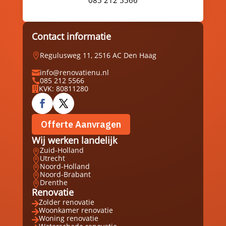
085 212 5566
Contact informatie
Regulusweg 11, 2516 AC Den Haag

info@renovatienu.nl

085 212 5566

KVK: 80811280

Offerte Aanvragen
Wij werken landelijk
Zuid-Holland

Utrecht

Noord-Holland

Noord-Brabant

Drenthe

Renovatie
Zolder renovatie

Woonkamer renovatie

Woning renovatie
