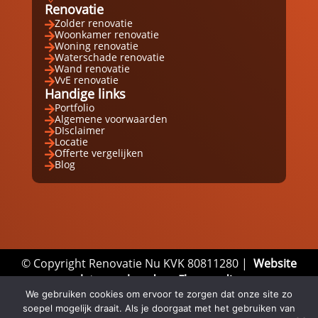
Renovatie
Zolder renovatie

Woonkamer renovatie

Woning renovatie

Waterschade renovatie

Wand renovatie

VvE renovatie

Handige links
Portfolio

Algemene voorwaarden

DIsclaimer

Locatie

Offerte vergelijken

Blog

© Copyright Renovatie Nu KVK 80811280 |
Website
laten maken door Flexamedia
Privacyverklaring
|
Disclaimer
|
Algemene
We gebruiken cookies om ervoor te zorgen dat onze site zo
soepel mogelijk draait. Als je doorgaat met het gebruiken van
Voorwaarden