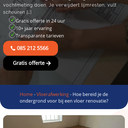
vochtmeting doen.​ Je verwijdert lijmresten, vult
scheuren […]
N
Gratis offerte in 24 uur
N
10+ jaar ervaring
N
Transparante tarieven
085 212 5566
Gratis offerte
Home
-
Vloerafwerking
-
Hoe bereid je de
ondergrond voor bij een vloer renovatie?