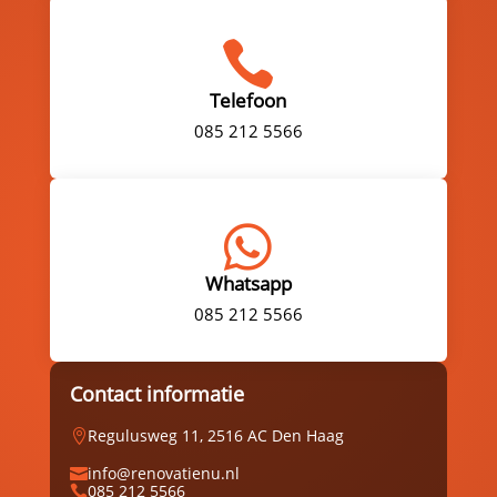

Telefoon
085 212 5566

Whatsapp
085 212 5566
Contact informatie
Regulusweg 11, 2516 AC Den Haag

info@renovatienu.nl

085 212 5566
