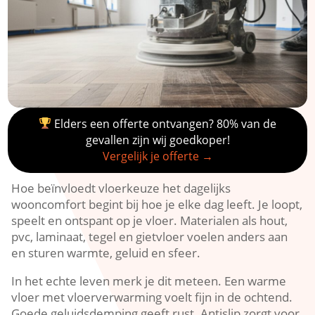
Elders een offerte ontvangen? 80% van de
gevallen zijn wij goedkoper!
Vergelijk je offerte →
Hoe beïnvloedt vloerkeuze het dagelijks
wooncomfort begint bij hoe je elke dag leeft.​ Je loopt,
speelt en ontspant op je vloer.​ Materialen als hout,
pvc, laminaat, tegel en gietvloer voelen anders aan
en sturen warmte, geluid en sfeer.​
In het echte leven merk je dit meteen.​ Een warme
vloer met vloerverwarming voelt fijn in de ochtend.​
Goede geluidsdemping geeft rust.​ Antislip zorgt voor