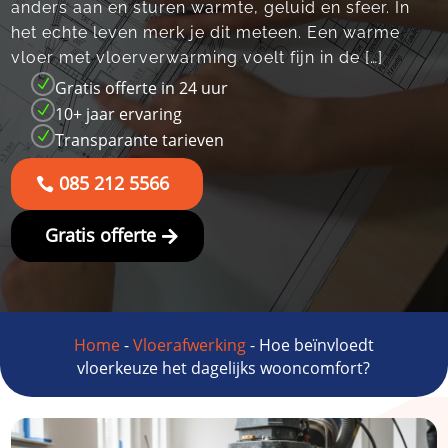
anders aan en sturen warmte, geluid en sfeer.​ In
het echte leven merk je dit meteen.​ Een warme
vloer met vloerverwarming voelt fijn in de […]
N
Gratis offerte in 24 uur
N
10+ jaar ervaring
N
Transparante tarieven
085 212 5566
Gratis offerte
Home
-
Vloerafwerking
-
Hoe beïnvloedt
vloerkeuze het dagelijks wooncomfort?