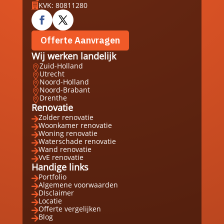
KVK: 80811280

Offerte Aanvragen
Wij werken landelijk
Zuid-Holland

Utrecht

Noord-Holland

Noord-Brabant

Drenthe

Renovatie
Zolder renovatie

Woonkamer renovatie

Woning renovatie

Waterschade renovatie

Wand renovatie

VvE renovatie

Handige links
Portfolio

Algemene voorwaarden

DIsclaimer

Locatie

Offerte vergelijken

Blog
