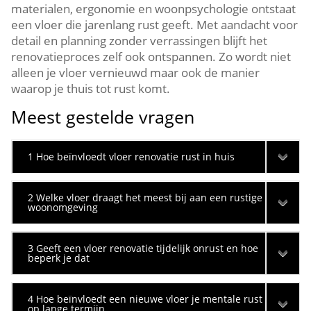
materialen, ergonomie en woonpsychologie ontstaat
een vloer die jarenlang rust geeft.​ Met aandacht voor
detail en planning zonder verrassingen blijft het
renovatieproces zelf ook ontspannen.​ Zo wordt niet
alleen je vloer vernieuwd maar ook de manier
waarop je thuis tot rust komt.​
Meest gestelde vragen
1 Hoe beïnvloedt vloer renovatie rust in huis
2 Welke vloer draagt het meest bij aan een rustige
woonomgeving
3 Geeft een vloer renovatie tijdelijk onrust en hoe
beperk je dat
4 Hoe beïnvloedt een nieuwe vloer je mentale rust
op lange termijn