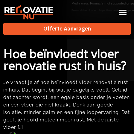
Videospeler
Media error: Format(s) not supported or so
Bestand downloaden: https://renovatienu.nl/wp-co
Offerte Aanvragen
Offerte Aanvragen
Hoe beïnvloedt vloer
renovatie rust in huis?
Je vraagt je af hoe beïnvloedt vloer renovatie rust
in huis.​ Dat begint bij wat je dagelijks voelt.​ Geluid
dat zachter wordt, een egale basis onder je voeten
en een vloer die niet kraakt.​ Denk aan goede
isolatie, minder galm en een fijne loopervaring.​ Dat
geeft je hoofd meteen meer rust.​ Met de juiste
vloer […]