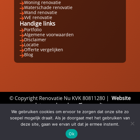
Woning renovatie

Waterschade renovatie

Wand renovatie

VvE renovatie

Handige links
Portfolio

Algemene voorwaarden

DIsclaimer

Locatie

Offerte vergelijken

Blog

© Copyright Renovatie Nu KVK 80811280 |
Website
laten maken door Flexamedia
We gebruiken cookies om ervoor te zorgen dat onze site zo
Privacyverklaring
|
Disclaimer
|
Algemene
soepel mogelijk draait. Als je doorgaat met het gebruiken van
Voorwaarden
deze site, gaan we ervan uit dat je ermee instemt.
Ok
Email
Whatsapp
Direct bellen


