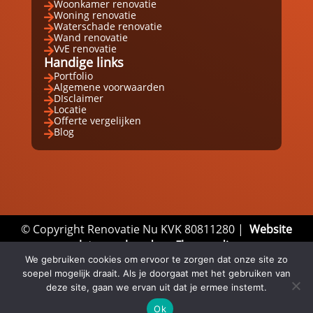
Woonkamer renovatie

Woning renovatie

Waterschade renovatie

Wand renovatie

VvE renovatie

Handige links
Portfolio

Algemene voorwaarden

DIsclaimer

Locatie

Offerte vergelijken

Blog

© Copyright Renovatie Nu KVK 80811280 |
Website
laten maken door Flexamedia
We gebruiken cookies om ervoor te zorgen dat onze site zo
Privacyverklaring
|
Disclaimer
|
Algemene
soepel mogelijk draait. Als je doorgaat met het gebruiken van
Voorwaarden
deze site, gaan we ervan uit dat je ermee instemt.
Ok