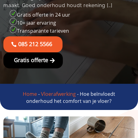
maakt.​ Goed onderhoud houdt rekening […]
N
Gratis offerte in 24 uur
N
10+ jaar ervaring
N
Transparante tarieven
085 212 5566
Gratis offerte
Home
-
Vloerafwerking
-
Hoe beïnvloedt
onderhoud het comfort van je vloer?