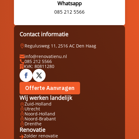
Whatsapp
085 212 5566
Contact informatie
Regulusweg 11, 2516 AC Den Haag

info@renovatienu.nl

085 212 5566

KVK: 80811280

Offerte Aanvragen
Wij werken landelijk
Zuid-Holland

Utrecht

Noord-Holland

Noord-Brabant

Drenthe

Renovatie
Zolder renovatie
