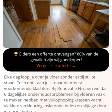
Elders een offerte ontvangen? 80% van de
gevallen zijn wij goedkoper!
Vergelijk je offerte →
Elke dag loop je over je vloer zonder erbij stil te
staan.​ Toch ontstaan juist daar de meest
voorkomende klachten.​ Bij Renovatie Nu zien we dat
6 dagelijkse onderhoudsproblemen bij vloeren vaak
te maken hebben met vuilophoping krassen vocht
vlekken verkleuring loslatende delen en slijtage door
intensief gebruik.​