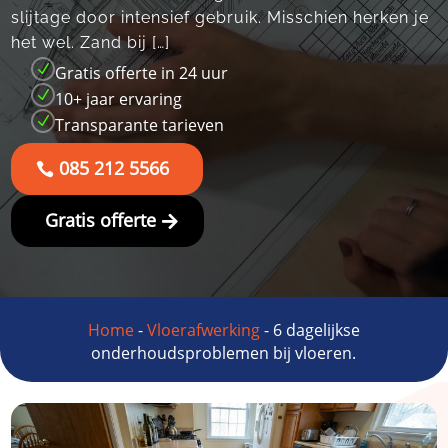
slijtage door intensief gebruik.​ Misschien herken je
het wel.​ Zand bij […]
N
Gratis offerte in 24 uur
N
10+ jaar ervaring
N
Transparante tarieven
085 212 5566
Gratis offerte
Home
-
Vloerafwerking
-
6 dagelijkse
onderhoudsproblemen bij vloeren.