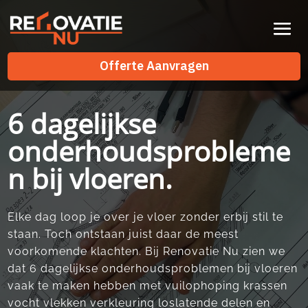
Videospeler
Offerte Aanvragen
Offerte Aanvragen
6 dagelijkse
onderhoudsprobleme
n bij vloeren.
Elke dag loop je over je vloer zonder erbij stil te
staan.​ Toch ontstaan juist daar de meest
voorkomende klachten.​ Bij Renovatie Nu zien we
dat 6 dagelijkse onderhoudsproblemen bij vloeren
vaak te maken hebben met vuilophoping krassen
vocht vlekken verkleuring loslatende delen en