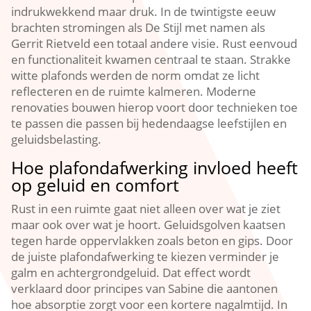
indrukwekkend maar druk.​ In de twintigste eeuw
brachten stromingen als De Stijl met namen als
Gerrit Rietveld een totaal andere visie.​ Rust eenvoud
en functionaliteit kwamen centraal te staan.​ Strakke
witte plafonds werden de norm omdat ze licht
reflecteren en de ruimte kalmeren.​ Moderne
renovaties bouwen hierop voort door technieken toe
te passen die passen bij hedendaagse leefstijlen en
geluidsbelasting.​
Hoe plafondafwerking invloed heeft
op geluid en comfort
Rust in een ruimte gaat niet alleen over wat je ziet
maar ook over wat je hoort.​ Geluidsgolven kaatsen
tegen harde oppervlakken zoals beton en gips.​ Door
de juiste plafondafwerking te kiezen verminder je
galm en achtergrondgeluid.​ Dat effect wordt
verklaard door principes van Sabine die aantonen
hoe absorptie zorgt voor een kortere nagalmtijd.​ In