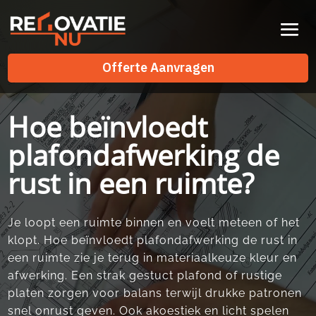
Videospeler
Offerte Aanvragen
Offerte Aanvragen
Hoe beïnvloedt
plafondafwerking de
rust in een ruimte?
Je loopt een ruimte binnen en voelt meteen of het
klopt.​ Hoe beïnvloedt plafondafwerking de rust in
een ruimte zie je terug in materiaalkeuze kleur en
afwerking.​ Een strak gestuct plafond of rustige
platen zorgen voor balans terwijl drukke patronen
snel onrust geven.​ Ook akoestiek en licht spelen