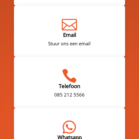

Email
Stuur ons een email

Telefoon
085 212 5566

Whatsapp