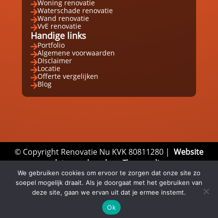
Woning renovatie

Waterschade renovatie

Wand renovatie

VvE renovatie

Handige links
Portfolio

Algemene voorwaarden

DIsclaimer

Locatie

Offerte vergelijken

Blog

© Copyright Renovatie Nu KVK 80811280 |
Website
laten maken door Flexamedia
We gebruiken cookies om ervoor te zorgen dat onze site zo
Privacyverklaring
|
Disclaimer
|
Algemene
soepel mogelijk draait. Als je doorgaat met het gebruiken van
Voorwaarden
deze site, gaan we ervan uit dat je ermee instemt.
Ok
Email
Whatsapp
Direct bellen


