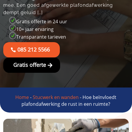
mee.​ Een goed afgewerkte plafondafwerking
dempt geluid […]
N
Gratis offerte in 24 uur
N
10+ jaar ervaring
N
Transparante tarieven
085 212 5566
Gratis offerte
Home
-
Stucwerk en wanden
-
Hoe beïnvloedt
plafondafwerking de rust in een ruimte?