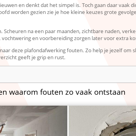
nieuwen en denkt dat het simpel is.​ Toch gaan daar vaak din
oofd worden gezien zie je hoe kleine keuzes grote gevolg
en.​ Scheuren na een paar maanden, zichtbare naden, verkee
ie, vochtwering en voorbereiding zorgen later voor extra kos
 naar deze plafondafwerking fouten.​ Zo help je jezelf om
zicht geeft je grip en rust.​
 en waarom fouten zo vaak ontstaan