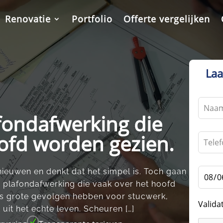
Renovatie
Portfolio
Offerte vergelijken
Laa
Leave
this
afondafwerking die
field
blank
ofd worden gezien.
nieuwen en denkt dat het simpel is.​ Toch gaan
ij plafondafwerking die vaak over het hoofd
es grote gevolgen hebben voor stucwerk,
Valida
 uit het echte leven.​ Scheuren […]
N