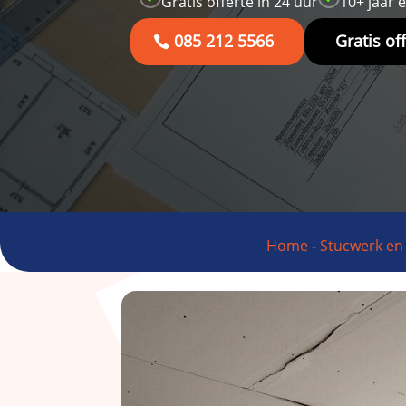
Gratis offerte in 24 uur
10+ jaar 
085 212 5566
Gratis of
Home
-
Stucwerk e