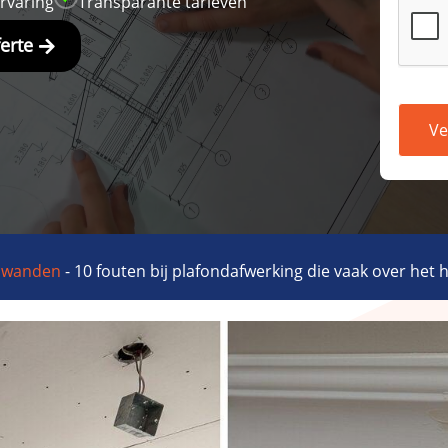
ervaring
Transparante tarieven
ferte
Ve
n wanden
-
10 fouten bij plafondafwerking die vaak over het