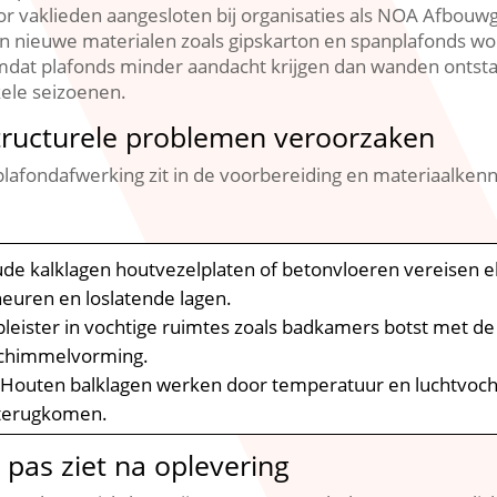
oor vaklieden aangesloten bij organisaties als NOA Afbou
 nieuwe materialen zoals gipskarton en spanplafonds wo
 omdat plafonds minder aandacht krijgen dan wanden ontstaa
kele seizoenen.​
structurele problemen veroorzaken
lafondafwerking zit in de voorbereiding en materiaalkennis
de kalklagen houtvezelplaten of betonvloeren vereisen e
heuren en loslatende lagen.​
leister in vochtige ruimtes zoals badkamers botst met d
 schimmelvorming.​
Houten balklagen werken door temperatuur en luchtvocht
terugkomen.​
e pas ziet na oplevering