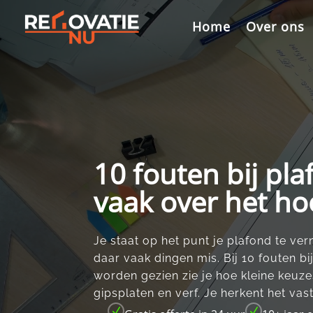
Videospeler
Home
Over ons
10 fouten bij pl
vaak over het ho
Je staat op het punt je plafond te ver
daar vaak dingen mis.​ Bij 10 fouten b
worden gezien zie je hoe kleine keuz
gipsplaten en verf.​ Je herkent het vast
N
N