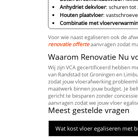
Anhydriet dekvloer
: schuren tot
Houten plaatvloer
: vastschroeve
Combinatie met vloerverwarmi
Voor wie naast egaliseren ook de afw
renovatie offerte
aanvragen zodat mate
Waarom Renovatie Nu voo
Wij zijn VCA gecertificeerd hebben m
van Randstad tot Groningen en Limbu
zodat jouw vloerafwerking probleemlo
maatwerk binnen jouw budget.​ Je belt
gericht te besparen zonder concessie
aanvragen zodat we jouw vloer egalise
Meest gestelde vragen
Wat kost vloer egaliseren met b