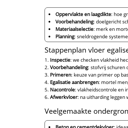
Oppervlakte en laagdikte
: hoe g
Voorbehandeling
: doelgericht 
Materiaalselectie
: merk en mort
Planning
: sneldrogende systeme
Stappenplan vloer egali
Inspectie
: we checken vlakheid hec
Voorbehandeling
: stofvrij schure
Primeren
: keuze van primer op ba
Egalisatie aanbrengen
: mortel men
Nacontrole
: vlakheidscontrole en i
Afwerkvloer
: na uitharding leggen 
Veelgemaakte ondergron
Beton en cementdekvloer
: idea