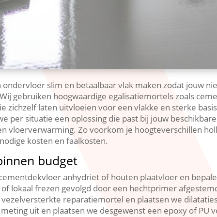
 ondervloer slim en betaalbaar vlak maken zodat jouw nie
.​ Wij gebruiken hoogwaardige egalisatiemortels zoals c
e zichzelf laten uitvloeien voor een vlakke en sterke bas
 per situatie een oplossing die past bij jouw beschikbare
n vloerverwarming.​ Zo voorkom je hoogteverschillen holle
nodige kosten en faalkosten.​
 binnen budget
cementdekvloer anhydriet of houten plaatvloer en bepalen
 of lokaal frezen gevolgd door een hechtprimer afgestemd
ezelversterkte reparatiemortel en plaatsen we dilataties.​
meting uit en plaatsen we desgewenst een epoxy of PU v