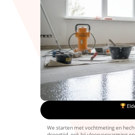
Elde
We starten met vochtmeting en hechtp
droogtijd, ook bij vloerverwarming en