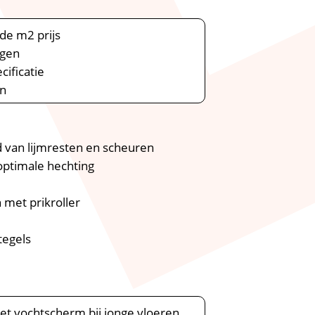
de m2 prijs
ngen
ificatie
en
d van lijmresten en scheuren
 optimale hechting
 met prikroller
tegels
et vochtscherm bij jonge vloeren