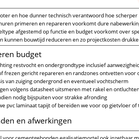
roter en hoe dunner technisch verantwoord hoe scherper 
schuren primeren en repareren voorkomt dure nabewerki
eltype afgestemd op functie en budget voorkomt over spec
n kunnen bouwtijd reduceren en zo projectkosten drukk
seren budget
hting restvocht en ondergrondtype inclusief aanwezighei
n of frezen gericht repareren en randzones ontvetten voor
sis van zuiging ondergrond en eventueel vochtscherm
gen volgens datasheet uitsmeren met rakel en ontluchten
ndien nodig bijspuiten voor strakke afronding
we pvc laminaat tapijt of bereiden we voor op gietvloer of 
den en afwerkingen
al voor cementgebonden egalisatiemortel ook inzetbaar m