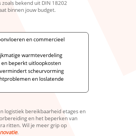
s zoals bekend uit DIN 18202
aat binnen jouw budget.​
woonvloeren en commercieel
elijkmatige warmteverdeling
ng en beperkt uitloopkosten
den vermindert scheurvorming
chtproblemen en loslatende
 en logistiek bereikbaarheid etages en
 voorbereiding en het beperken van
ritten.​ Wil je meer grip op
enovatie
.​