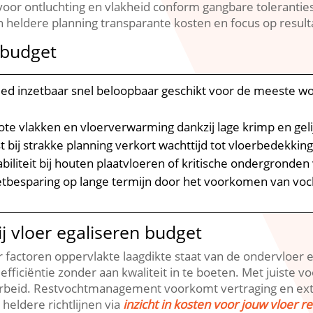
 voor ontluchting en vlakheid conform gangbare tolerantie
een heldere planning transparante kosten en focus op result
 budget
eed inzetbaar snel beloopbaar geschikt voor de meeste 
 grote vlakken en vloerverwarming dankzij lage krimp en g
nst bij strakke planning verkort wachttijd tot vloerbedekki
tabiliteit bij houten plaatvloeren of kritische ondergron
etbesparing op lange termijn door het voorkomen van vo
j vloer egaliseren budget
ier factoren oppervlakte laagdikte staat van de ondervloer
 efficiëntie zonder aan kwaliteit in te boeten.​ Met juiste
rbeid.​ Restvochtmanagement voorkomt vertraging en extra 
 heldere richtlijnen via
inzicht in kosten voor jouw vloer r