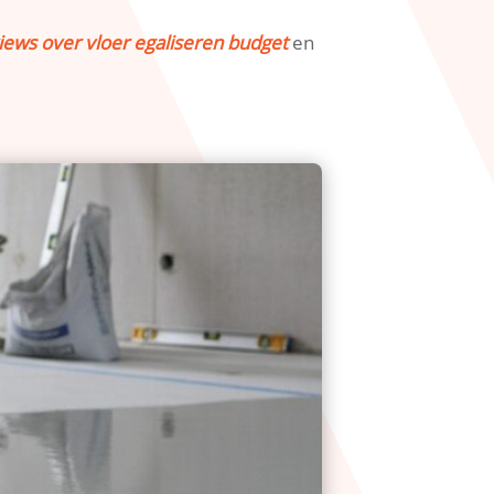
iews over vloer egaliseren budget
en