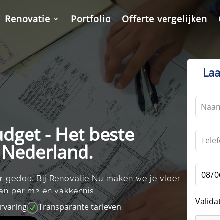
Renovatie
Portfolio
Offerte vergelijken
Laa
Leave
this
field
udget - Het beste
blank
n Nederland.
r gedoe.​ Bij Renovatie Nu maken we je vloer
an per m2 en vakkennis.​
Valida
ervaring
Transparante tarieven
N