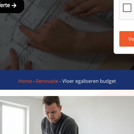
ferte
Ve
Home
-
Renovatie
-
Vloer egaliseren budget