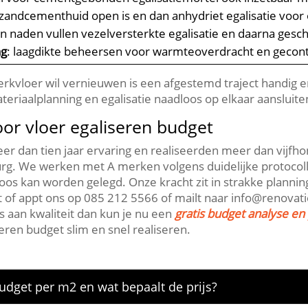
 zandcementhuid open is en dan anhydriet egalisatie voor
n naden vullen vezelversterkte egalisatie en daarna gesch
ng
: laagdikte beheersen voor warmteoverdracht en gecont
erkvloer wil vernieuwen is een afgestemd traject handig e
riaalplanning en egalisatie naadloos op elkaar aansluiten
r vloer egaliseren budget
eer dan tien jaar ervaring en realiseerden meer dan vijf
rg.​ We werken met A merken volgens duidelijke protocol
os kan worden gelegd.​ Onze kracht zit in strakke plann
 of appt ons op 085 212 5566 of mailt naar info@renovatien
s aan kwaliteit dan kun je nu een
gratis budget analyse en 
ren budget slim en snel realiseren.​
udget per m2 en wat bepaalt de prijs?