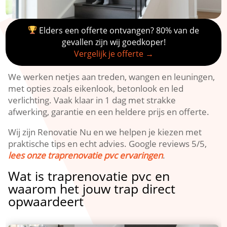
Elders een offerte ontvangen? 80% van de
gevallen zijn wij goedkoper!
Vergelijk je offerte →
We werken netjes aan treden, wangen en leuningen,
met opties zoals eikenlook, betonlook en led
verlichting.​ Vaak klaar in 1 dag met strakke
afwerking, garantie en een heldere prijs en offerte.​
Wij zijn Renovatie Nu en we helpen je kiezen met
praktische tips en echt advies.​ Google reviews 5/5,
lees onze traprenovatie pvc ervaringen
.​
Wat is traprenovatie pvc en
waarom het jouw trap direct
opwaardeert