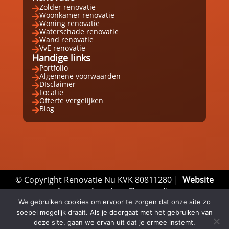
Zolder renovatie

Woonkamer renovatie

Woning renovatie

Waterschade renovatie

Wand renovatie

VvE renovatie

Handige links
Portfolio

Algemene voorwaarden

DIsclaimer

Locatie

Offerte vergelijken

Blog

© Copyright Renovatie Nu KVK 80811280 |
Website
laten maken door Flexamedia
We gebruiken cookies om ervoor te zorgen dat onze site zo
Privacyverklaring
|
Disclaimer
|
Algemene
soepel mogelijk draait. Als je doorgaat met het gebruiken van
Voorwaarden
deze site, gaan we ervan uit dat je ermee instemt.