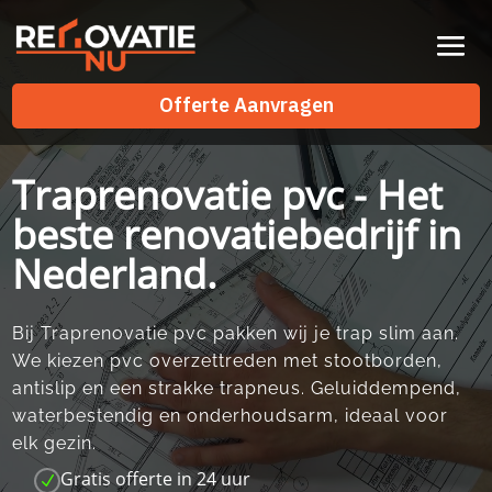
Videospeler
Offerte Aanvragen
Offerte Aanvragen
Traprenovatie pvc - Het
beste renovatiebedrijf in
Nederland.
Bij Traprenovatie pvc pakken wij je trap slim aan.​
We kiezen pvc overzettreden met stootborden,
antislip en een strakke trapneus.​ Geluiddempend,
waterbestendig en onderhoudsarm, ideaal voor
elk gezin.​
Gratis offerte in 24 uur
N