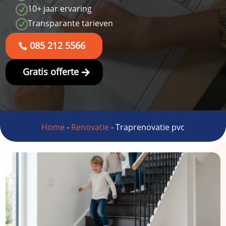
10+ jaar ervaring
N
Transparante tarieven
N
085 212 5566
Gratis offerte
Home
-
Renovatie
-
Traprenovatie pvc