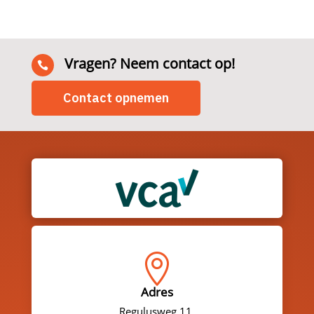
Vragen? Neem contact op!

Contact opnemen

Adres
Regulusweg 11,