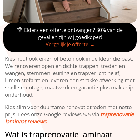
🏆 Elders een offerte ontvangen? 80% van de
gevallen zijn wij goedkoper!
Vergelijk je offerte →
Kies houtlook eiken of betonlook in de kleur die past.​
We renoveren open en dichte trappen, treden en
wangen, stemmen leuning en trapverlichting af,
lijmen stofarm en leveren een strakke afwerking met
snelle montage, maatwerk en garantie plus makkelijk
onderhoud.​
Kies slim voor duurzame renovatietreden met nette
prijs.​ Lees onze Google reviews 5/5 via
traprenovatie
laminaat reviews
.​
Wat is traprenovatie laminaat