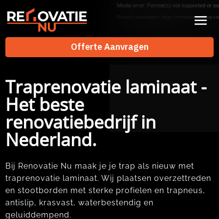
Videospeler
Media error: Format(s) not supported or so
Bestand downloaden: https://renovatienu.nl/wp-co
Offerte Aanvragen
Offerte Aanvragen
Traprenovatie laminaat -
Het beste
renovatiebedrijf in
Nederland.
Bij Renovatie Nu maak je je trap als nieuw met
traprenovatie laminaat.​ Wij plaatsen overzettreden
en stootborden met sterke profielen en trapneus,
antislip, krasvast, waterbestendig en
geluiddempend.​