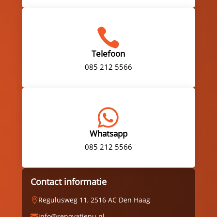

Telefoon
085 212 5566

Whatsapp
085 212 5566
Contact informatie
Regulusweg 11, 2516 AC Den Haag

info@renovatienu.nl
