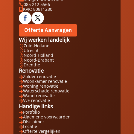
085 212 5566

KVK: 80811280

Offerte Aanvragen
Wij werken landelijk
Zuid-Holland

Utrecht

Noord-Holland

Noord-Brabant

Drenthe

Renovatie
Zolder renovatie

Woonkamer renovatie

Woning renovatie

Waterschade renovatie

Wand renovatie

VvE renovatie

Handige links
Portfolio

Algemene voorwaarden

DIsclaimer

Locatie

Offerte vergelijken
