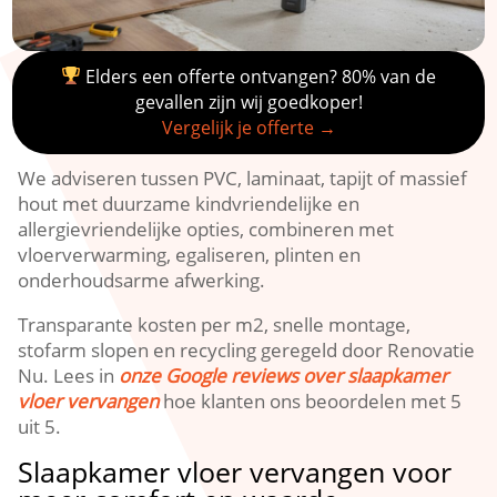
Elders een offerte ontvangen? 80% van de
gevallen zijn wij goedkoper!
Vergelijk je offerte →
We adviseren tussen PVC, laminaat, tapijt of massief
hout met duurzame kindvriendelijke en
allergievriendelijke opties, combineren met
vloerverwarming, egaliseren, plinten en
onderhoudsarme afwerking.​
Transparante kosten per m2, snelle montage,
stofarm slopen en recycling geregeld door Renovatie
Nu.​ Lees in
onze Google reviews over slaapkamer
vloer vervangen
hoe klanten ons beoordelen met 5
uit 5.​
Slaapkamer vloer vervangen voor