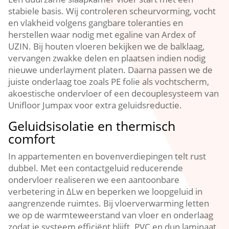
stabiele basis.​ Wij controleren scheurvorming, vocht
en vlakheid volgens gangbare toleranties en
herstellen waar nodig met egaline van Ardex of
UZIN.​ Bij houten vloeren bekijken we de balklaag,
vervangen zwakke delen en plaatsen indien nodig
nieuwe underlayment platen.​ Daarna passen we de
juiste onderlaag toe zoals PE folie als vochtscherm,
akoestische ondervloer of een decouplesysteem van
Unifloor Jumpax voor extra geluidsreductie.​
Geluidsisolatie en thermisch
comfort
In appartementen en bovenverdiepingen telt rust
dubbel.​ Met een contactgeluid reducerende
ondervloer realiseren we een aantoonbare
verbetering in ΔLw en beperken we loopgeluid in
aangrenzende ruimtes.​ Bij vloerverwarming letten
we op de warmteweerstand van vloer en onderlaag
zodat je systeem efficiënt blijft.​ PVC en dun laminaat