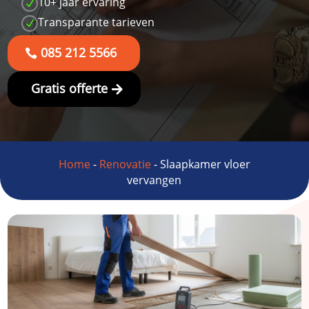
10+ jaar ervaring
N
Transparante tarieven
N
085 212 5566
Gratis offerte
Home
-
Renovatie
-
Slaapkamer vloer
vervangen