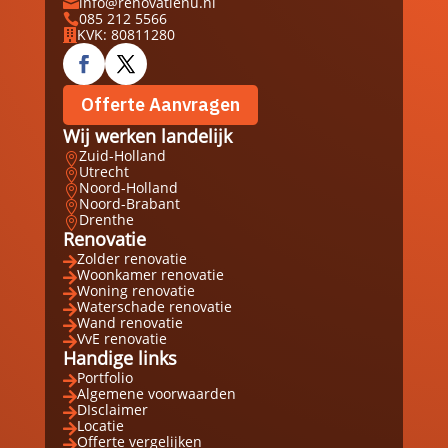
info@renovatienu.nl

085 212 5566

KVK: 80811280

Offerte Aanvragen
Wij werken landelijk
Zuid-Holland

Utrecht

Noord-Holland

Noord-Brabant

Drenthe

Renovatie
Zolder renovatie

Woonkamer renovatie

Woning renovatie

Waterschade renovatie

Wand renovatie

VvE renovatie

Handige links
Portfolio

Algemene voorwaarden

DIsclaimer

Locatie

Offerte vergelijken
