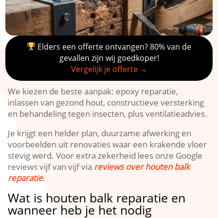
Elders een offerte ontvangen? 80% van de
gevallen zijn wij goedkoper!
Vergelijk je offerte →
We kiezen de beste aanpak: epoxy reparatie,
inlassen van gezond hout, constructieve versterking
en behandeling tegen insecten, plus ventilatieadvies.​
Je krijgt een helder plan, duurzame afwerking en
voorbeelden uit renovaties waar een krakende vloer
stevig werd.​ Voor extra zekerheid lees onze Google
reviews vijf van vijf via
reviews over houten balk
reparatie
.​
Wat is houten balk reparatie en
wanneer heb je het nodig