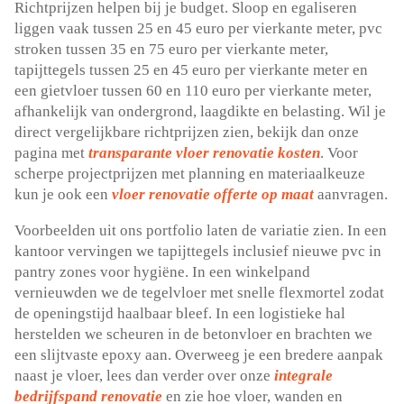
Richtprijzen helpen bij je budget.​ Sloop en egaliseren
liggen vaak tussen 25 en 45 euro per vierkante meter, pvc
stroken tussen 35 en 75 euro per vierkante meter,
tapijttegels tussen 25 en 45 euro per vierkante meter en
een gietvloer tussen 60 en 110 euro per vierkante meter,
afhankelijk van ondergrond, laagdikte en belasting.​ Wil je
direct vergelijkbare richtprijzen zien, bekijk dan onze
pagina met
transparante vloer renovatie kosten
.​ Voor
scherpe projectprijzen met planning en materiaalkeuze
kun je ook een
vloer renovatie offerte op maat
aanvragen.​
Voorbeelden uit ons portfolio laten de variatie zien.​ In een
kantoor vervingen we tapijttegels inclusief nieuwe pvc in
pantry zones voor hygiëne.​ In een winkelpand
vernieuwden we de tegelvloer met snelle flexmortel zodat
de openingstijd haalbaar bleef.​ In een logistieke hal
herstelden we scheuren in de betonvloer en brachten we
een slijtvaste epoxy aan.​ Overweeg je een bredere aanpak
naast je vloer, lees dan verder over onze
integrale
bedrijfspand renovatie
en zie hoe vloer, wanden en