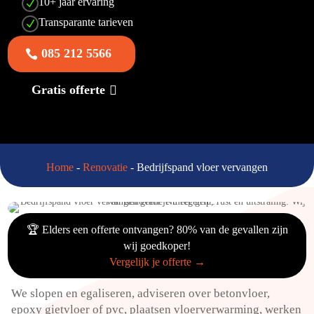
10+ jaar ervaring
N
Transparante tarieven
N
085 212 5566
Gratis offerte
Home
-
Renovatie
-
Bedrijfspand vloer vervangen
🏆 Elders een offerte ontvangen? 80% van de gevallen zijn
wij goedkoper!
Vergelijk je offerte →
We slopen en egaliseren, adviseren over betonvloer,
epoxy gietvloer of pvc, plaatsen vloerverwarming, werken