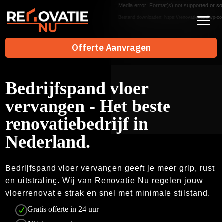
Videospeler
Media error: Format(s) not supported or so
Bestand downloaden: https://renovatienu.nl/wp-co
Offerte Aanvragen
Offerte Aanvragen
Bedrijfspand vloer
vervangen - Het beste
renovatiebedrijf in
Nederland.
Bedrijfspand vloer vervangen geeft je meer grip, rust
en uitstraling.​ Wij van Renovatie Nu regelen jouw
vloerrenovatie strak en snel met minimale stilstand.​
Gratis offerte in 24 uur
N