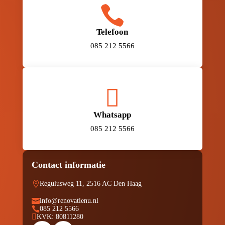

Telefoon
085 212 5566

Whatsapp
085 212 5566
Contact informatie

Regulusweg 11, 2516 AC Den Haag

info@renovatienu.nl

085 212 5566

KVK: 80811280