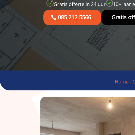
N
N
Gratis offerte in 24 uur
10+ jaar 
085 212 5566
Gratis of
Home
-
O