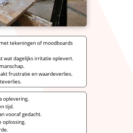
n met tekeningen of moodboards
wat dagelijks irritatie oplevert.​
kmanschap.​
kt frustratie en waardeverlies.​
everlies.​
 oplevering.​
 tijd.​
n vooraf gedacht.​
 oplossing.​
de.​