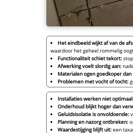
Het eindbeeld wijkt af van de af
waardoor het geheel rommelig oogt
Functionaliteit schiet tekort:
stop
Afwerking voelt slordig aan:
nade
Materialen ogen goedkoper dan 
Problemen met vocht of tocht:
g
Installaties werken niet optimaal
Onderhoud blijkt hoger dan ver
Geluidsisolatie is onvoldoende:
v
Planning en nazorg ontbreken:
o
Waardestijging blijft uit:
een taxat