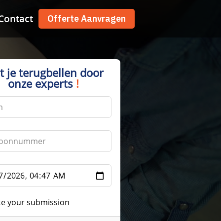
Contact
Contact
Offerte Aanvragen
Offerte Aanvragen
t je terugbellen door
onze experts
!
te your submission