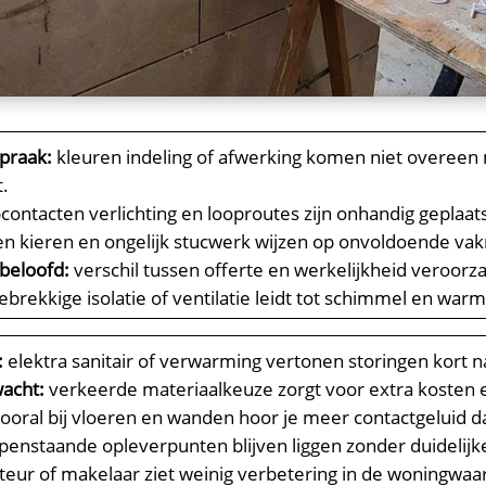
spraak:
kleuren indeling of afwerking komen niet overee
.​
contacten verlichting en looproutes zijn onhandig geplaatst 
n kieren en ongelijk stucwerk wijzen op onvoldoende va
beloofd:
verschil tussen offerte en werkelijkheid veroorzaa
ebrekkige isolatie of ventilatie leidt tot schimmel en warmt
:
elektra sanitair of verwarming vertonen storingen kort na
wacht:
verkeerde materiaalkeuze zorgt voor extra kosten en
ooral bij vloeren en wanden hoor je meer contactgeluid da
penstaande opleverpunten blijven liggen zonder duidelijke
eur of makelaar ziet weinig verbetering in de woningwaar