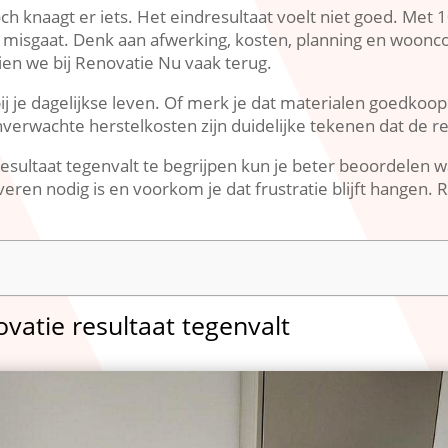
h knaagt er iets.​ Het eindresultaat voelt niet goed.​ Met 
et misgaat.​ Denk aan afwerking, kosten, planning en woon
ien we bij Renovatie Nu vaak terug.​
ij je dagelijkse leven.​ Of merk je dat materialen goedkoop 
nverwachte herstelkosten zijn duidelijke tekenen dat de re
sultaat tegenvalt te begrijpen kun je beter beoordelen wat
eren nodig is en voorkom je dat frustratie blijft hangen.​ R
vatie resultaat tegenvalt