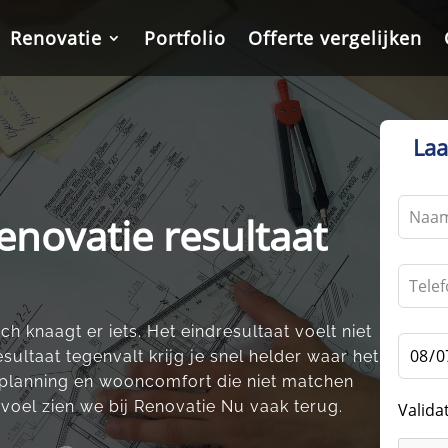
Renovatie
Renovatie
Portfolio
Portfolio
Offerte vergelijken
Offerte vergelijken
Laa
Leave
enovatie resultaat
this
field
blank
h knaagt er iets.​ Het eindresultaat voelt niet
esultaat tegenvalt krijg je snel helder waar het
, planning en wooncomfort die niet matchen
voel zien we bij Renovatie Nu vaak terug.​
Valida