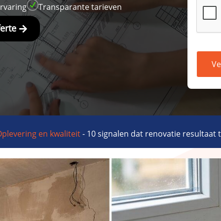
N
ervaring
Transparante tarieven
ferte
Ve
plevering en kwaliteit
-
10 signalen dat renovatie resultaat 