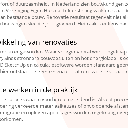
mfort of duurzaamheid.​ In Nederland zien bouwkundigen z
n Vereniging Eigen Huis dat teleurstelling vaak ontstaa
an bestaande bouw.​ Renovatie resultaat tegenvalt niet a
verbouwingen slecht zijn uitgevoerd.​ Het raakt keukens
wikkeling van renovaties
complexer geworden.​ Waar vroeger vooral werd opgeknapt
​ Sinds strengere bouwbesluiten en het energielabel is e
AD SketchUp en calculatiesoftware worden standaard gebru
t hier ontstaan de eerste signalen dat renovatie resultaat 
te werken in de praktijk
er proces waarin voorbereiding leidend is.​ Als dat proces h
voering verkeerde materiaalkeuzes of onvoldoende afste
rmografie en opleverrapportages worden regelmatig overge
voorkomen.​