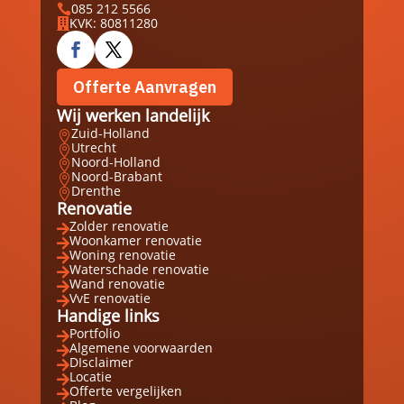
085 212 5566

KVK: 80811280

Offerte Aanvragen
Wij werken landelijk
Zuid-Holland

Utrecht

Noord-Holland

Noord-Brabant

Drenthe

Renovatie
Zolder renovatie

Woonkamer renovatie

Woning renovatie

Waterschade renovatie

Wand renovatie

VvE renovatie

Handige links
Portfolio

Algemene voorwaarden

DIsclaimer

Locatie

Offerte vergelijken
