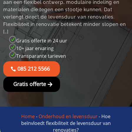
aan een flexibel ontwerp, modulaire indeling en
materialen die tegen een stootje kunnen.​ Dat
verlengt direct de levensduur van renovaties.​
Flexibiliteit in renovatie betekent minder slopen en
[…]
N
Gratis offerte in 24 uur
N
10+ jaar ervaring
N
Transparante tarieven
085 212 5566
Gratis offerte
Home
-
Onderhoud en levensduur
-
Hoe
beïnvloedt flexibiliteit de levensduur van
renovaties?