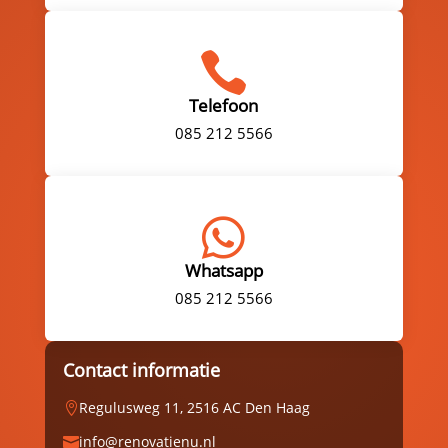

Telefoon
085 212 5566

Whatsapp
085 212 5566
Contact informatie
Regulusweg 11, 2516 AC Den Haag

info@renovatienu.nl
