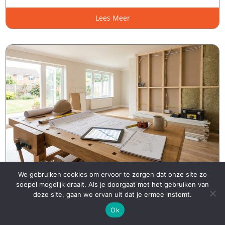
Lees Meer
We gebruiken cookies om ervoor te zorgen dat onze site zo
Hoe beïnvloedt materiaalkeuze het
soepel mogelijk draait. Als je doorgaat met het gebruiken van
deze site, gaan we ervan uit dat je ermee instemt.
onderhoud na renovatie?
Ok
Onderhoud en levensduur
Email
Whatsapp
Direct bellen


