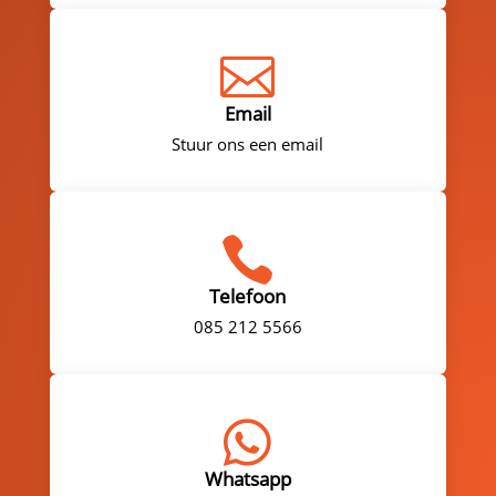

Email
Stuur ons een email

Telefoon
085 212 5566

Whatsapp