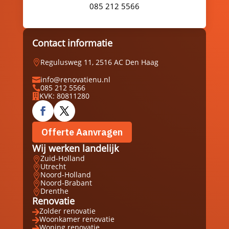
085 212 5566
Contact informatie
Regulusweg 11, 2516 AC Den Haag

info@renovatienu.nl

085 212 5566

KVK: 80811280

Offerte Aanvragen
Wij werken landelijk
Zuid-Holland

Utrecht

Noord-Holland

Noord-Brabant

Drenthe

Renovatie
Zolder renovatie

Woonkamer renovatie

Woning renovatie
