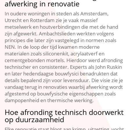
afwerking in renovatie
In oudere woningen in steden als Amsterdam,
Utrecht en Rotterdam zie je vaak massief
metselwerk en houtverbindingen die met de hand
zijn afgewerkt.​ Ambachtslieden werkten volgens
principes die later zijn vastgelegd in normen zoals
NEN.​ In de loop der tijd kwamen moderne
materialen zoals siliconenkit, acrylaatverf en
cementgebonden mortels.​ Hierdoor werd afronding
technischer en consistenter.​ Experts als John Ruskin
en later hedendaagse bouwfysici benadrukten dat
details bepalend zijn voor levensduur.​ Die visie zie je
vandaag terug in renovaties waarbij afwerking wordt
afgestemd op bouwfysische eigenschappen zoals
dampopenheid en thermische werking.​
Hoe afronding technisch doorwerkt
op duurzaamheid
Elke renovatie staat bloot aan krimp, uitzetting, vocht