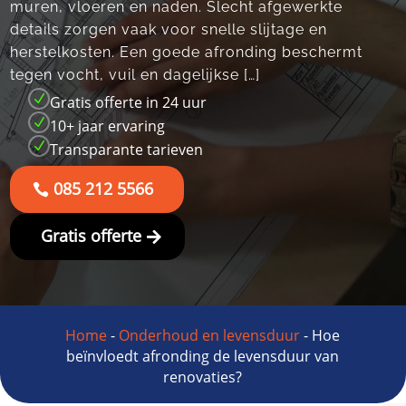
muren, vloeren en naden.​ Slecht afgewerkte
details zorgen vaak voor snelle slijtage en
herstelkosten.​ Een goede afronding beschermt
tegen vocht, vuil en dagelijkse […]
N
Gratis offerte in 24 uur
N
10+ jaar ervaring
N
Transparante tarieven
085 212 5566
Gratis offerte
Home
-
Onderhoud en levensduur
-
Hoe
beïnvloedt afronding de levensduur van
renovaties?