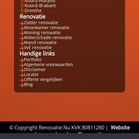
Noord-Holland

Noord-Brabant

Drenthe

Renovatie
Zolder renovatie

Woonkamer renovatie

Woning renovatie

Waterschade renovatie

Wand renovatie

VvE renovatie

Handige links
Portfolio

Algemene voorwaarden

DIsclaimer

Locatie

Offerte vergelijken

Blog

© Copyright Renovatie Nu KVK 80811280 |
Website
laten maken door Flexamedia