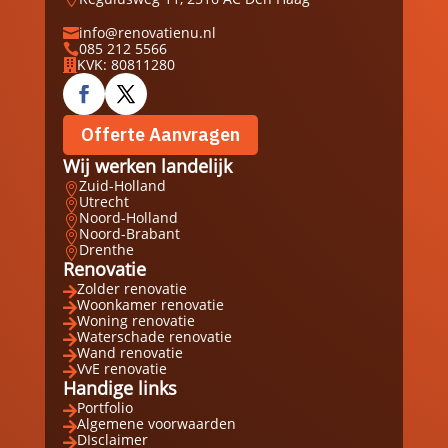
info@renovatienu.nl

085 212 5566

KVK: 80811280

Offerte Aanvragen
Wij werken landelijk
Zuid-Holland

Utrecht

Noord-Holland

Noord-Brabant

Drenthe

Renovatie
Zolder renovatie

Woonkamer renovatie

Woning renovatie

Waterschade renovatie

Wand renovatie

VvE renovatie

Handige links
Portfolio

Algemene voorwaarden

DIsclaimer
