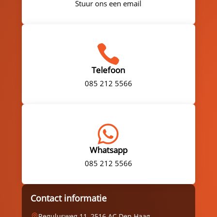
Stuur ons een email

Telefoon
085 212 5566

Whatsapp
085 212 5566
Contact informatie
Regulusweg 11, 2516 AC Den Haag
