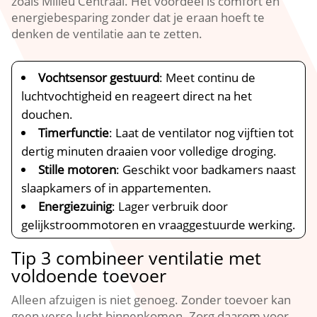
zoals Milieu Centraal.​ Het voordeel is comfort en
energiebesparing zonder dat je eraan hoeft te
denken de ventilatie aan te zetten.​
Vochtsensor gestuurd
: Meet continu de
luchtvochtigheid en reageert direct na het
douchen.​
Timerfunctie
: Laat de ventilator nog vijftien tot
dertig minuten draaien voor volledige droging.​
Stille motoren
: Geschikt voor badkamers naast
slaapkamers of in appartementen.​
Energiezuinig
: Lager verbruik door
gelijkstroommotoren en vraaggestuurde werking.​
Tip 3 combineer ventilatie met
voldoende toevoer
Alleen afzuigen is niet genoeg.​ Zonder toevoer kan
geen verse lucht binnenkomen.​ Zorg daarom voor