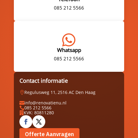
085 212 5566

Whatsapp
085 212 5566
Contact informatie
Regulusweg 11, 2516 AC Den Haag

info@renovatienu.nl

085 212 5566

KVK: 80811280

Offerte Aanvragen