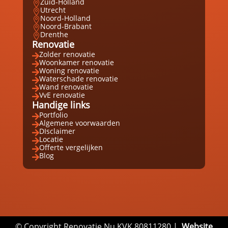
Zuid-Holland

Utrecht

Noord-Holland

Noord-Brabant

Drenthe

Renovatie
Zolder renovatie

Woonkamer renovatie

Woning renovatie

Waterschade renovatie

Wand renovatie

VvE renovatie

Handige links
Portfolio

Algemene voorwaarden

DIsclaimer

Locatie

Offerte vergelijken

Blog

© Copyright Renovatie Nu KVK 80811280 |
Website