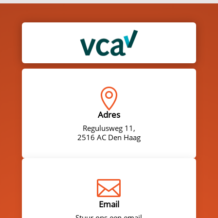

Adres
Regulusweg 11,
2516 AC Den Haag

Email
Stuur ons een email