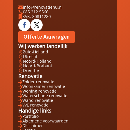
info@renovatienu.nl

085 212 5566

KVK: 80811280

Offerte Aanvragen
Wij werken landelijk
Zuid-Holland

Utrecht

Noord-Holland

Noord-Brabant

Drenthe

Renovatie
Zolder renovatie

Woonkamer renovatie

Woning renovatie

Waterschade renovatie

Wand renovatie

VvE renovatie

Handige links
Portfolio

Algemene voorwaarden

DIsclaimer
