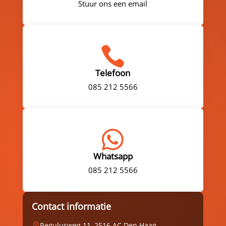
Stuur ons een email

Telefoon
085 212 5566

Whatsapp
085 212 5566
Contact informatie
Regulusweg 11, 2516 AC Den Haag
