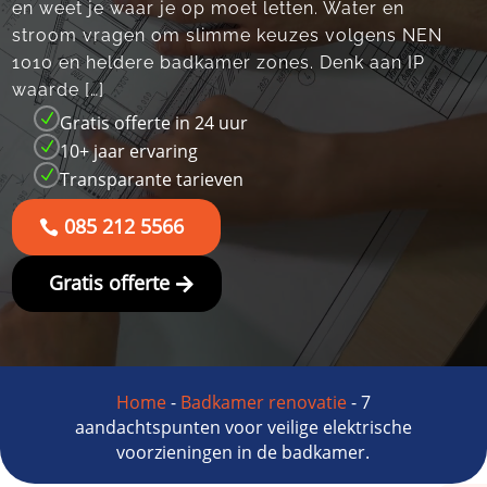
en weet je waar je op moet letten.​ Water en
stroom vragen om slimme keuzes volgens NEN
1010 en heldere badkamer zones.​ Denk aan IP
waarde […]
N
Gratis offerte in 24 uur
N
10+ jaar ervaring
N
Transparante tarieven
085 212 5566
Gratis offerte
Home
-
Badkamer renovatie
-
7
aandachtspunten voor veilige elektrische
voorzieningen in de badkamer.