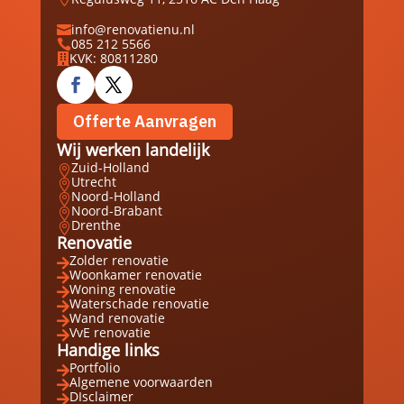
info@renovatienu.nl

085 212 5566

KVK: 80811280

Offerte Aanvragen
Wij werken landelijk
Zuid-Holland

Utrecht

Noord-Holland

Noord-Brabant

Drenthe

Renovatie
Zolder renovatie

Woonkamer renovatie

Woning renovatie

Waterschade renovatie

Wand renovatie

VvE renovatie

Handige links
Portfolio

Algemene voorwaarden

DIsclaimer
