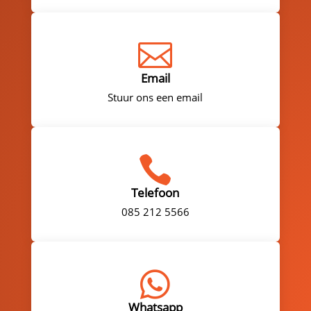

Email
Stuur ons een email

Telefoon
085 212 5566

Whatsapp