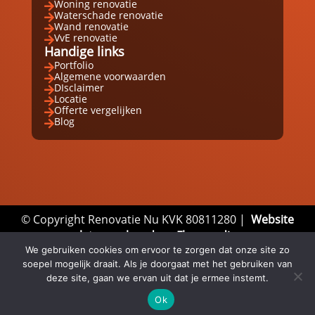
Woning renovatie

Waterschade renovatie

Wand renovatie

VvE renovatie

Handige links
Portfolio

Algemene voorwaarden

DIsclaimer

Locatie

Offerte vergelijken

Blog

© Copyright Renovatie Nu KVK 80811280 |
Website
laten maken door Flexamedia
We gebruiken cookies om ervoor te zorgen dat onze site zo
Privacyverklaring
|
Disclaimer
|
Algemene
soepel mogelijk draait. Als je doorgaat met het gebruiken van
Voorwaarden
deze site, gaan we ervan uit dat je ermee instemt.
Ok
Email
Whatsapp
Direct bellen


