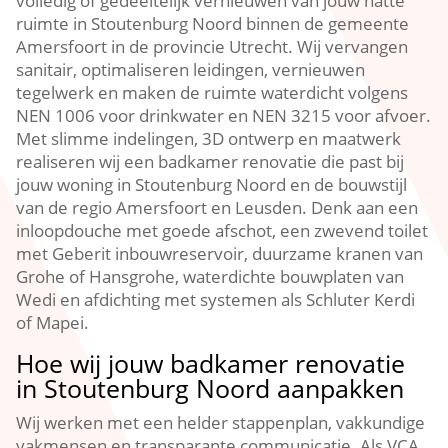
volledig of gedeeltelijk vernieuwen van jouw natte
ruimte in Stoutenburg Noord binnen de gemeente
Amersfoort in de provincie Utrecht.​ Wij vervangen
sanitair, optimaliseren leidingen, vernieuwen
tegelwerk en maken de ruimte waterdicht volgens
NEN 1006 voor drinkwater en NEN 3215 voor afvoer.​
Met slimme indelingen, 3D ontwerp en maatwerk
realiseren wij een badkamer renovatie die past bij
jouw woning in Stoutenburg Noord en de bouwstijl
van de regio Amersfoort en Leusden.​ Denk aan een
inloopdouche met goede afschot, een zwevend toilet
met Geberit inbouwreservoir, duurzame kranen van
Grohe of Hansgrohe, waterdichte bouwplaten van
Wedi en afdichting met systemen als Schluter Kerdi
of Mapei.​
Hoe wij jouw badkamer renovatie
in Stoutenburg Noord aanpakken
Wij werken met een helder stappenplan, vakkundige
vakmensen en transparante communicatie.​ Als VCA