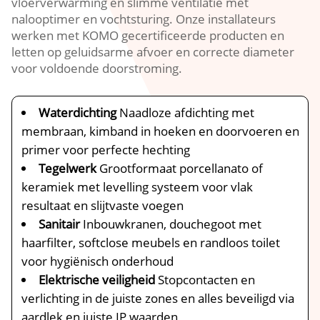
vloerverwarming en slimme ventilatie met
nalooptimer en vochtsturing.​ Onze installateurs
werken met KOMO gecertificeerde producten en
letten op geluidsarme afvoer en correcte diameter
voor voldoende doorstroming.​
Waterdichting
Naadloze afdichting met
membraan, kimband in hoeken en doorvoeren en
primer voor perfecte hechting
Tegelwerk
Grootformaat porcellanato of
keramiek met levelling systeem voor vlak
resultaat en slijtvaste voegen
Sanitair
Inbouwkranen, douchegoot met
haarfilter, softclose meubels en randloos toilet
voor hygiënisch onderhoud
Elektrische veiligheid
Stopcontacten en
verlichting in de juiste zones en alles beveiligd via
aardlek en juiste IP waarden