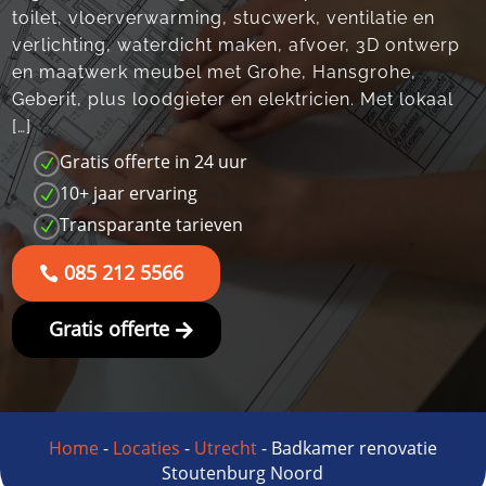
toilet, vloerverwarming, stucwerk, ventilatie en
verlichting, waterdicht maken, afvoer, 3D ontwerp
en maatwerk meubel met Grohe, Hansgrohe,
Geberit, plus loodgieter en elektricien.​ Met lokaal
[…]
Gratis offerte in 24 uur
N
10+ jaar ervaring
N
Transparante tarieven
N
085 212 5566
Gratis offerte
Home
-
Locaties
-
Utrecht
-
Badkamer renovatie
Stoutenburg Noord