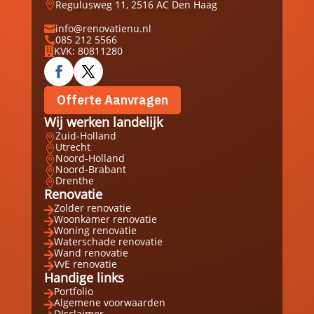
Regulusweg 11, 2516 AC Den Haag

info@renovatienu.nl

085 212 5566

KVK: 80811280

Offerte Aanvragen
Wij werken landelijk
Zuid-Holland

Utrecht

Noord-Holland

Noord-Brabant

Drenthe

Renovatie
Zolder renovatie

Woonkamer renovatie

Woning renovatie

Waterschade renovatie

Wand renovatie

VvE renovatie

Handige links
Portfolio

Algemene voorwaarden

DIsclaimer