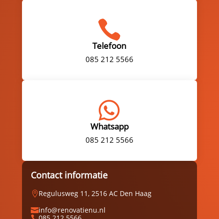

Telefoon
085 212 5566

Whatsapp
085 212 5566
Contact informatie
Regulusweg 11, 2516 AC Den Haag

info@renovatienu.nl

085 212 5566
