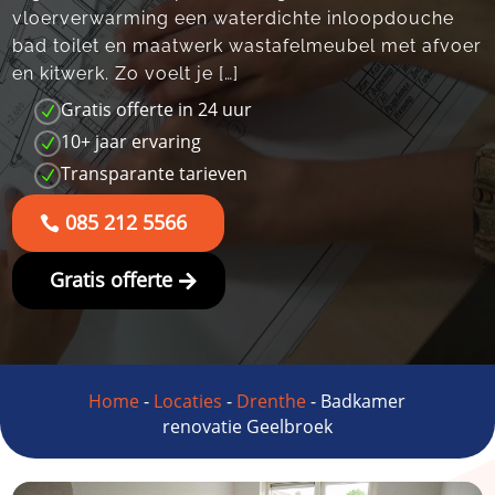
vloerverwarming een waterdichte inloopdouche
bad toilet en maatwerk wastafelmeubel met afvoer
en kitwerk. Zo voelt je […]
Gratis offerte in 24 uur
N
10+ jaar ervaring
N
Transparante tarieven
N
085 212 5566
Gratis offerte
Home
-
Locaties
-
Drenthe
-
Badkamer
renovatie Geelbroek