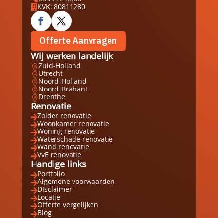
KVK: 80811280

Offerte Aanvragen
Wij werken landelijk
Zuid-Holland

Utrecht

Noord-Holland

Noord-Brabant

Drenthe

Renovatie
Zolder renovatie

Woonkamer renovatie

Woning renovatie

Waterschade renovatie

Wand renovatie

VvE renovatie

Handige links
Portfolio

Algemene voorwaarden

DIsclaimer

Locatie

Offerte vergelijken

Blog
