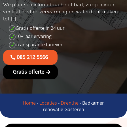
We plaatsen inloopdouche of bad, zorgen voor
ventilatie, vloerverwarming en waterdicht maken
tot […]
Gratis offerte in 24 uur
N
10+ jaar ervaring
N
Transparante tarieven
N
085 212 5566
Gratis offerte
Home
-
Locaties
-
Drenthe
-
Badkamer
renovatie Gasteren