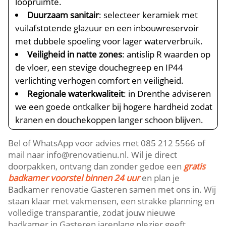
loopruimte.
Duurzaam sanitair
: selecteer keramiek met
vuilafstotende glazuur en een inbouwreservoir
met dubbele spoeling voor lager waterverbruik.
Veiligheid in natte zones
: antislip R waarden op
de vloer, een stevige douchegreep en IP44
verlichting verhogen comfort en veiligheid.
Regionale waterkwaliteit
: in Drenthe adviseren
we een goede ontkalker bij hogere hardheid zodat
kranen en douchekoppen langer schoon blijven.
Bel of WhatsApp voor advies met 085 212 5566 of
mail naar info@renovatienu.nl. Wil je direct
doorpakken, ontvang dan zonder gedoe een
gratis
badkamer voorstel binnen 24 uur
en plan je
Badkamer renovatie Gasteren samen met ons in. Wij
staan klaar met vakmensen, een strakke planning en
volledige transparantie, zodat jouw nieuwe
badkamer in Gasteren jarenlang plezier geeft.