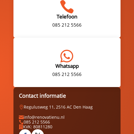

Telefoon
085 212 5566

Whatsapp
085 212 5566
Contact informatie
Regulusweg 11, 2516 AC Den Haag

info@renovatienu.nl

085 212 5566

KVK: 80811280
