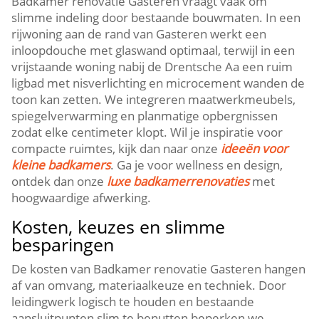
Badkamer renovatie Gasteren vraagt vaak om
slimme indeling door bestaande bouwmaten. In een
rijwoning aan de rand van Gasteren werkt een
inloopdouche met glaswand optimaal, terwijl in een
vrijstaande woning nabij de Drentsche Aa een ruim
ligbad met nisverlichting en microcement wanden de
toon kan zetten. We integreren maatwerkmeubels,
spiegelverwarming en planmatige opbergnissen
zodat elke centimeter klopt. Wil je inspiratie voor
compacte ruimtes, kijk dan naar onze
ideeën voor
kleine badkamers
. Ga je voor wellness en design,
ontdek dan onze
luxe badkamerrenovaties
met
hoogwaardige afwerking.
Kosten, keuzes en slimme
besparingen
De kosten van Badkamer renovatie Gasteren hangen
af van omvang, materiaalkeuze en techniek. Door
leidingwerk logisch te houden en bestaande
aansluitpunten slim te benutten beperken we