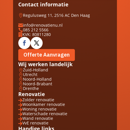
Contact informatie
Regulusweg 11, 2516 AC Den Haag

info@renovatienu.nl

085 212 5566

KVK: 80811280

Offerte Aanvragen
Wij werken landelijk
Zuid-Holland

Utrecht

Noord-Holland

Noord-Brabant

Drenthe

Renovatie
Zolder renovatie

Woonkamer renovatie

Woning renovatie

Waterschade renovatie

Wand renovatie

VvE renovatie

Handige links