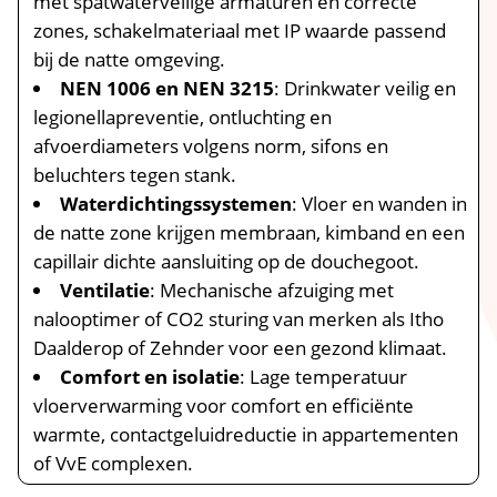
met spatwaterveilige armaturen en correcte
zones, schakelmateriaal met IP waarde passend
bij de natte omgeving.​
NEN 1006 en NEN 3215
: Drinkwater veilig en
legionellapreventie, ontluchting en
afvoerdiameters volgens norm, sifons en
beluchters tegen stank.​
Waterdichtingssystemen
: Vloer en wanden in
de natte zone krijgen membraan, kimband en een
capillair dichte aansluiting op de douchegoot.​
Ventilatie
: Mechanische afzuiging met
nalooptimer of CO2 sturing van merken als Itho
Daalderop of Zehnder voor een gezond klimaat.​
Comfort en isolatie
: Lage temperatuur
vloerverwarming voor comfort en efficiënte
warmte, contactgeluidreductie in appartementen
of VvE complexen.​