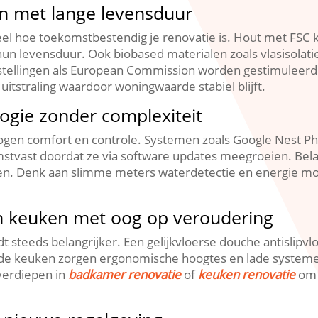
n met lange levensduur
el hoe toekomstbestendig je renovatie is.​ Hout met FSC 
n levensduur.​ Ook biobased materialen zoals vlasisolatie
r instellingen als European Commission worden gestimuleer
straling waardoor woningwaarde stabiel blijft.​
ogie zonder complexiteit
hogen comfort en controle.​ Systemen zoals Google Nest P
tvast doordat ze via software updates meegroeien.​ Belang
en.​ Denk aan slimme meters waterdetectie en energie mon
n keuken met oog op veroudering
steeds belangrijker.​ Een gelijkvloerse douche antislipv
 In de keuken zorgen ergonomische hoogtes en lade syste
 verdiepen in
badkamer renovatie
of
keuken renovatie
om 