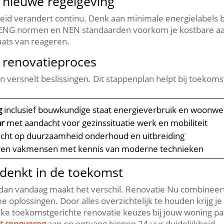
 nieuwe regelgeving
d verandert continu.​ Denk aan minimale energielabels bra
BENG normen en NEN standaarden voorkom je kostbare aan
ats van reageren.​
 renovatieproces
versnelt beslissingen.​ Dit stappenplan helpt bij toekomst
g
inclusief bouwkundige staat energieverbruik en woonw
ar
met aandacht voor gezinssituatie werk en mobiliteit
icht op duurzaamheid onderhoud en uitbreiding
ren vakmensen met kennis van moderne technieken
edenkt in de toekomst
kt dan vandaag maakt het verschil.​ Renovatie Nu combine
 oplossingen.​ Door alles overzichtelijk te houden krijg 
lke toekomstgerichte renovatie keuzes bij jouw woning pa
t renoveren
aan en ontvang binnen 24 uur duidelijkheid.​