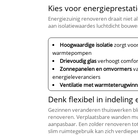
Kies voor energieprestat
Energiezuinig renoveren draait niet
aan isolatiewaardes luchtdicht bouwe
Hoogwaardige isolatie
zorgt voo
warmtepompen
Drievoudig glas
verhoogt comfort
Zonnepanelen en omvormers
va
energieleveranciers
Ventilatie met warmteterugwinn
Denk flexibel in indeling
Gezinnen veranderen thuiswerken blij
renoveren.​ Verplaatsbare wanden mu
aanpasbaar.​ Een zolder renoveren to
slim ruimtegebruik kan zich verdiepe