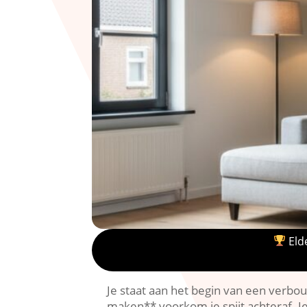
Elde
Je staat aan het begin van een verbo
maken** voorkom je spijt achteraf.​ J