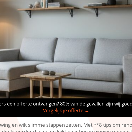
rs een offerte ontvangen? 80% van de gevallen zijn wij goe
Vergelijk je offerte →
uwing en wilt slimme stappen zetten.​ Met **8 tips om ren
e denkt verder dan nu en kijkt naar hoe je woning meegaat