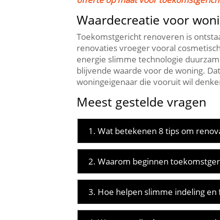
Waardecreatie voor wonin
Toekomstgericht renoveren is ontst
renovaties vroeger vooral cosmetisch 
energie slimme technologie duurzame 
blijvende waarde voor de woning.​ Da
woningeigenaar die vooruit wil denken
Meest gestelde vragen
1. Wat betekenen 8 tips om renov
2. Waarom beginnen toekomstgerich
3. Hoe helpen slimme indeling en f