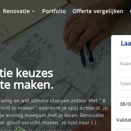
Renovatie
Portfolio
Offerte vergelijken
Laa
Leave
this
tie keuzes
field
blank
 te maken.
wing en wilt slimme stappen zetten.​ Met **8
cht te maken** voorkom je spijt achteraf.​ Je
 je woning meegaat met je leven.​ Renovatie
Valida
er groot verschil maken.​ Je kijkt naar […]
N