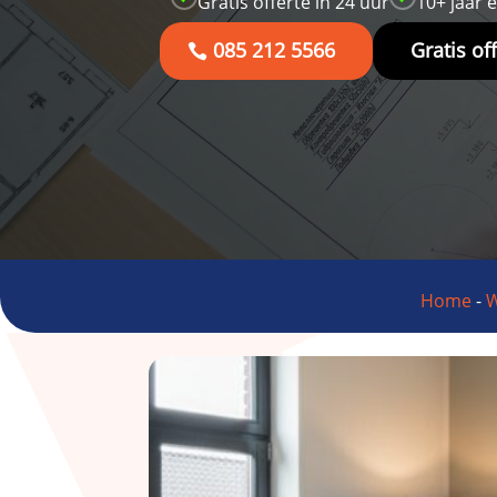
Gratis offerte in 24 uur
10+ jaar 
085 212 5566
Gratis of
Home
-
W