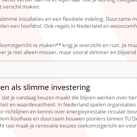
t verschil maken.​
, slimme installaties en een flexibele indeling.​ Duurzame ma
elen een hoofdrol.​ Ook regels in Nederland en wooncomfo
omstgericht te maken** krijg je overzicht en rust.​ Je m
eer je niet alleen mooier, maar vooral slimmer en blijvend 
en als slimme investering
t je vandaag keuzes maakt die blijven werken over tien twi
teit en waardevastheid.​ In Nederland spelen organisaties
oor richtlijnen en kennis over energieprestatie circulair 
ct Rem Koolhaas en duurzaam bouwen pioniers binnen TU D
cht tips maak je renovatie keuzes toekomstgericht en voor