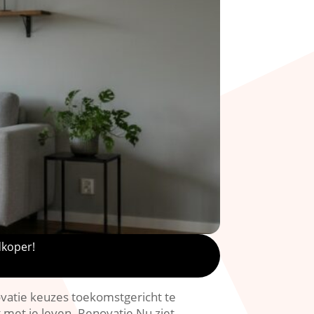
dkoper!
ovatie keuzes toekomstgericht te
 met je leven.​ Renovatie Nu ziet