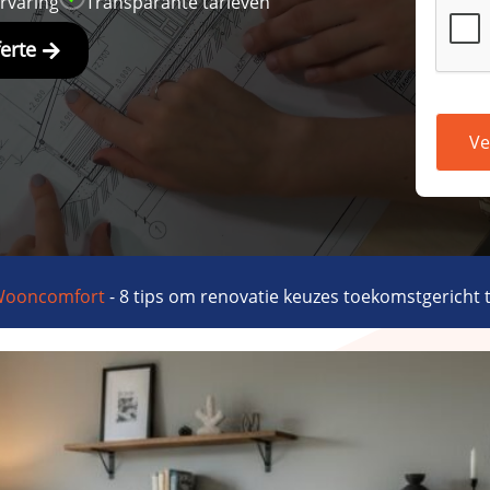
ervaring
Transparante tarieven
ferte
Ve
ooncomfort
-
8 tips om renovatie keuzes toekomstgericht 