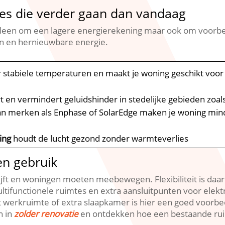
ies die verder gaan dan vandaag
 alleen om een lagere energierekening maar ook om voorb
n en hernieuwbare energie.​
r stabiele temperaturen en maakt je woning geschikt voo
 en vermindert geluidshinder in stedelijke gebieden zoa
n merken als Enphase of SolarEdge maken je woning mind
ing
houdt de lucht gezond zonder warmteverlies
 en gebruik
ft en woningen moeten meebewegen.​ Flexibiliteit is daar
ltifunctionele ruimtes en extra aansluitpunten voor elek
t werkruimte of extra slaapkamer is hier een goed voorbe
n in
zolder renovatie
en ontdekken hoe een bestaande ruim