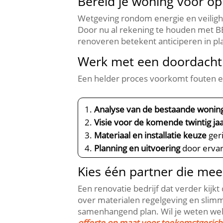
Bereid je woning voor op
Wetgeving rondom energie en veilighei
Door nu al rekening te houden met 
renoveren betekent anticiperen in pla
Werk met een doordacht
Een helder proces voorkomt fouten en 
Analyse van de bestaande wonin
Visie voor de komende twintig ja
Materiaal en installatie keuze
ger
Planning en uitvoering
door erva
Kies één partner die me
Een renovatie bedrijf dat verder kij
over materialen regelgeving en slimme
samenhangend plan.​ Wil je weten we
offerte op maat voor toekomstgerich