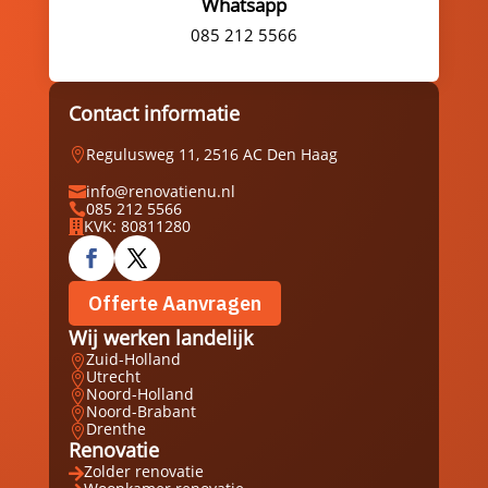
Whatsapp
085 212 5566
Contact informatie
Regulusweg 11, 2516 AC Den Haag

info@renovatienu.nl

085 212 5566

KVK: 80811280

Offerte Aanvragen
Wij werken landelijk
Zuid-Holland

Utrecht

Noord-Holland

Noord-Brabant

Drenthe

Renovatie
Zolder renovatie
