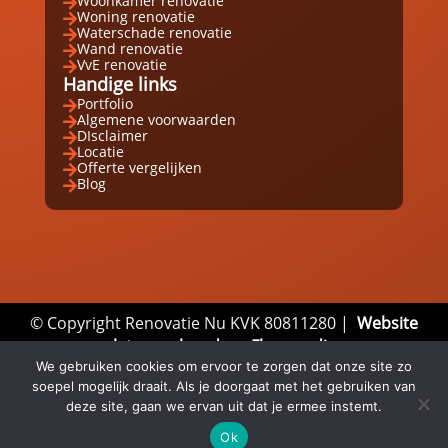
Woonkamer renovatie

Woning renovatie

Waterschade renovatie

Wand renovatie

VvE renovatie

Handige links
Portfolio

Algemene voorwaarden

DIsclaimer

Locatie

Offerte vergelijken

Blog

© Copyright Renovatie Nu KVK 80811280 |
Website
laten maken door Flexamedia
Privacyverklaring
|
Disclaimer
|
Algemene
We gebruiken cookies om ervoor te zorgen dat onze site zo
soepel mogelijk draait. Als je doorgaat met het gebruiken van
Voorwaarden
deze site, gaan we ervan uit dat je ermee instemt.
Ok
Email
Whatsapp
Direct bellen