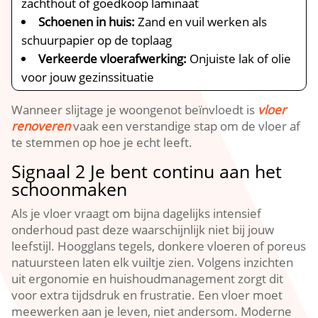
zachthout of goedkoop laminaat
Schoenen in huis:
Zand en vuil werken als
schuurpapier op de toplaag
Verkeerde vloerafwerking:
Onjuiste lak of olie
voor jouw gezinssituatie
Wanneer slijtage je woongenot beïnvloedt is
vloer
renoveren
vaak een verstandige stap om de vloer af
te stemmen op hoe je echt leeft.​
Signaal 2 Je bent continu aan het
schoonmaken
Als je vloer vraagt om bijna dagelijks intensief
onderhoud past deze waarschijnlijk niet bij jouw
leefstijl.​ Hoogglans tegels, donkere vloeren of poreus
natuursteen laten elk vuiltje zien.​ Volgens inzichten
uit ergonomie en huishoudmanagement zorgt dit
voor extra tijdsdruk en frustratie.​ Een vloer moet
meewerken aan je leven, niet andersom.​ Moderne