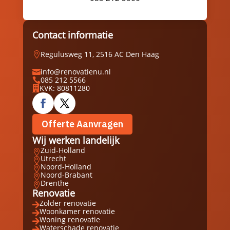
Contact informatie
Regulusweg 11, 2516 AC Den Haag

info@renovatienu.nl

085 212 5566

KVK: 80811280

Offerte Aanvragen
Wij werken landelijk
Zuid-Holland

Utrecht

Noord-Holland

Noord-Brabant

Drenthe

Renovatie
Zolder renovatie

Woonkamer renovatie

Woning renovatie

Waterschade renovatie
