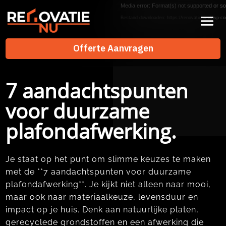
Videospeler
Media error: Format(s) not supported or so
Bestand downloaden: https://renovatienu.nl/wp-co
Offerte Aanvragen
Offerte Aanvragen
7 aandachtspunten
voor duurzame
plafondafwerking.
Je staat op het punt om slimme keuzes te maken
met de **7 aandachtspunten voor duurzame
plafondafwerking**.​ Je kijkt niet alleen naar mooi,
maar ook naar materiaalkeuze, levensduur en
impact op je huis.​ Denk aan natuurlijke platen,
gerecyclede grondstoffen en een afwerking die