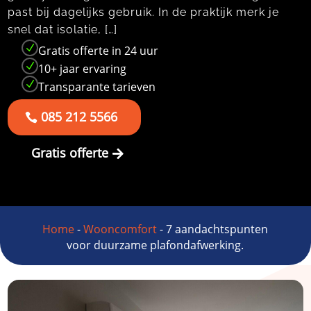
past bij dagelijks gebruik.​ In de praktijk merk je
snel dat isolatie, […]
N
Gratis offerte in 24 uur
N
10+ jaar ervaring
N
Transparante tarieven
085 212 5566
Gratis offerte
Home
-
Wooncomfort
-
7 aandachtspunten
voor duurzame plafondafwerking.