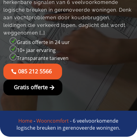
herkenbare signalen van 6 veelvoorkomende
logische breuken in gerenoveerde woningen.​ Denk
aan vochtproblemen door koudebruggen,
leidingen die verkeerd lopen, daglicht dat wordt
weggenomen […]
N
Gratis offerte in 24 uur
N
10+ jaar ervaring
N
Transparante tarieven
085 212 5566
Gratis offerte
Home
-
Wooncomfort
-
6 veelvoorkomende
logische breuken in gerenoveerde woningen.