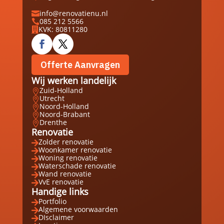
info@renovatienu.nl

085 212 5566

KVK: 80811280

Offerte Aanvragen
Wij werken landelijk
Zuid-Holland

Utrecht

Noord-Holland

Noord-Brabant

Drenthe

Renovatie
Zolder renovatie

Woonkamer renovatie

Woning renovatie

Waterschade renovatie

Wand renovatie

VvE renovatie

Handige links
Portfolio

Algemene voorwaarden

DIsclaimer
