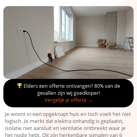
Elders een offerte ontvangen? 80% van de
gevallen zijn wij goedkoper!
Vergelijk je offerte →
Je woont in een opgeknapt huis en toch voelt het niet
logisch.​ Je merkt dat elektra onhandig is geplaatst,
isolatie niet aansluit en ventilatie ontbreekt waar je
het nodig hebt.​ Dit zijn herkenbare signalen van 6