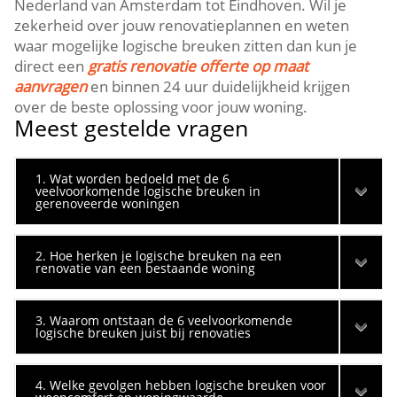
Nederland van Amsterdam tot Eindhoven.​ Wil je
zekerheid over jouw renovatieplannen en weten
waar mogelijke logische breuken zitten dan kun je
direct een
gratis renovatie offerte op maat
aanvragen
en binnen 24 uur duidelijkheid krijgen
over de beste oplossing voor jouw woning.​
Meest gestelde vragen
1. Wat worden bedoeld met de 6
veelvoorkomende logische breuken in
gerenoveerde woningen
2. Hoe herken je logische breuken na een
renovatie van een bestaande woning
3. Waarom ontstaan de 6 veelvoorkomende
logische breuken juist bij renovaties
4. Welke gevolgen hebben logische breuken voor