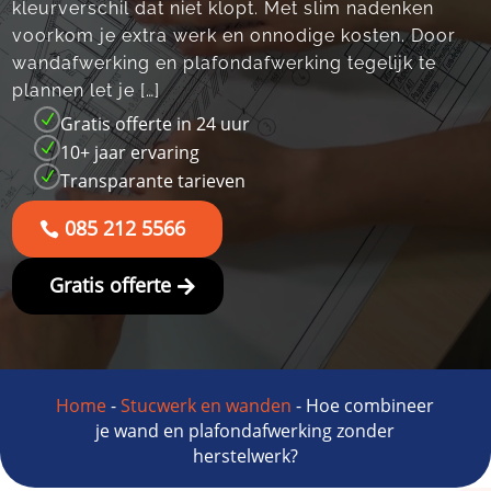
kleurverschil dat niet klopt.​ Met slim nadenken
voorkom je extra werk en onnodige kosten.​ Door
wandafwerking en plafondafwerking tegelijk te
plannen let je […]
N
Gratis offerte in 24 uur
N
10+ jaar ervaring
N
Transparante tarieven
085 212 5566
Gratis offerte
Home
-
Stucwerk en wanden
-
Hoe combineer
je wand en plafondafwerking zonder
herstelwerk?