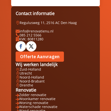
Contact informatie
Regulusweg 11, 2516 AC Den Haag

info@renovatienu.nl

085 212 5566

KVK: 80811280

Offerte Aanvragen
Wij werken landelijk
Zuid-Holland

Utrecht

Noord-Holland

Noord-Brabant

Drenthe

Renovatie
Zolder renovatie

Woonkamer renovatie

Woning renovatie

Waterschade renovatie

Wand renovatie