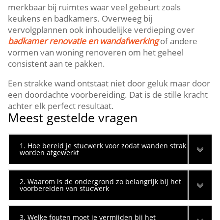
merkbaar bij ruimtes waar veel gebeurt zoals
keukens en badkamers.​ Overweeg bij
vervolgplannen ook inhoudelijke verdieping over
badkamer renovatie en wandafwerking
of andere
vormen van woning renoveren om het geheel
consistent aan te pakken.​
Een strakke wand ontstaat niet door geluk maar door
een doordachte voorbereiding.​ Dat is de stille kracht
achter elk perfect resultaat.​
Meest gestelde vragen
1. Hoe bereid je stucwerk voor zodat wanden strak
worden afgewerkt
2. Waarom is de ondergrond zo belangrijk bij het
voorbereiden van stucwerk
3. Welke fouten moet je vermijden bij het