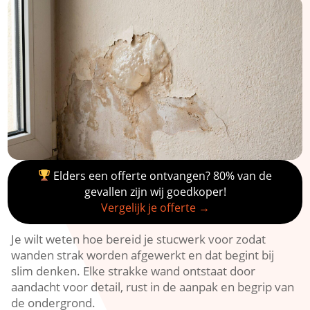
Elders een offerte ontvangen? 80% van de
gevallen zijn wij goedkoper!
Vergelijk je offerte →
Je wilt weten hoe bereid je stucwerk voor zodat
wanden strak worden afgewerkt en dat begint bij
slim denken.​ Elke strakke wand ontstaat door
aandacht voor detail, rust in de aanpak en begrip van
de ondergrond.​