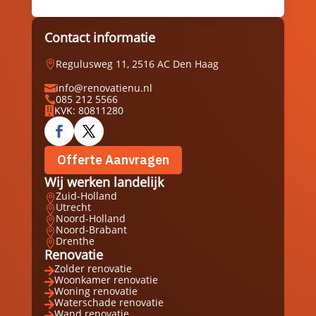
Contact informatie
Regulusweg 11, 2516 AC Den Haag

info@renovatienu.nl

085 212 5566

KVK: 80811280

Offerte Aanvragen
Wij werken landelijk
Zuid-Holland

Utrecht

Noord-Holland

Noord-Brabant

Drenthe

Renovatie
Zolder renovatie

Woonkamer renovatie

Woning renovatie

Waterschade renovatie

Wand renovatie
