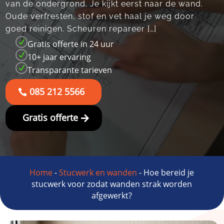
van de ondergrond.​ Je kijkt eerst naar de wand.​
Oude verfresten, stof en vet haal je weg door
goed reinigen.​ Scheuren repareer […]
N
Gratis offerte in 24 uur
N
10+ jaar ervaring
N
Transparante tarieven
085 212 5566
Gratis offerte
Home
-
Stucwerk en wanden
-
Hoe bereid je
stucwerk voor zodat wanden strak worden
afgewerkt?