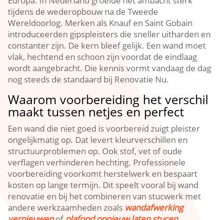
Europa.​ In Nederland groeide het ambacht sterk
tijdens de wederopbouw na de Tweede
Wereldoorlog.​ Merken als Knauf en Saint Gobain
introduceerden gipspleisters die sneller uitharden en
constanter zijn.​ De kern bleef gelijk.​ Een wand moet
vlak, hechtend en schoon zijn voordat de eindlaag
wordt aangebracht.​ Die kennis vormt vandaag de dag
nog steeds de standaard bij Renovatie Nu.​
Waarom voorbereiding het verschil
maakt tussen netjes en perfect
Een wand die niet goed is voorbereid zuigt pleister
ongelijkmatig op.​ Dat levert kleurverschillen en
structuurproblemen op.​ Ook stof, vet of oude
verflagen verhinderen hechting.​ Professionele
voorbereiding voorkomt herstelwerk en bespaart
kosten op lange termijn.​ Dit speelt vooral bij wand
renovatie en bij het combineren van stucwerk met
andere werkzaamheden zoals
wandafwerking
vernieuwen
of
plafond opnieuw laten stucen
.​