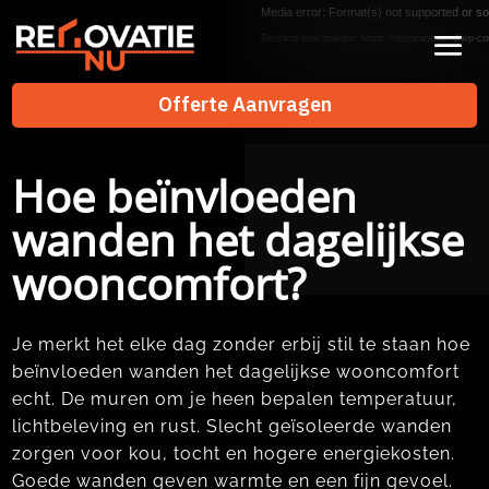
Videospeler
Media error: Format(s) not supported or so
Bestand downloaden: https://renovatienu.nl/wp-co
Offerte Aanvragen
Offerte Aanvragen
Hoe beïnvloeden
wanden het dagelijkse
wooncomfort?
Je merkt het elke dag zonder erbij stil te staan hoe
beïnvloeden wanden het dagelijkse wooncomfort
echt.​ De muren om je heen bepalen temperatuur,
lichtbeleving en rust.​ Slecht geïsoleerde wanden
zorgen voor kou, tocht en hogere energiekosten.​
Goede wanden geven warmte en een fijn gevoel.​