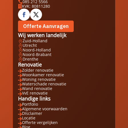
085 212 5566

KVK: 80811280

Offerte Aanvragen
Wij werken landelijk
Zuid-Holland

Utrecht

Noord-Holland

Noord-Brabant

Drenthe

Renovatie
Zolder renovatie

Woonkamer renovatie

Woning renovatie

Waterschade renovatie

Wand renovatie

VvE renovatie

Handige links
Portfolio

Algemene voorwaarden

DIsclaimer

Locatie

Offerte vergelijken

Blog
