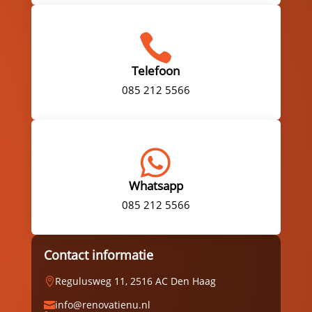

Telefoon
085 212 5566

Whatsapp
085 212 5566
Contact informatie
Regulusweg 11, 2516 AC Den Haag

info@renovatienu.nl
