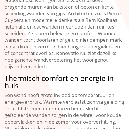
Nederlandse woningen zie je vaak massieve
dragende muren van baksteen of beton en lichte
scheidingswanden van gips.​ Architecten zoals Pierre
Cuypers en modernere denkers als Rem Koolhaas
lieten al zien dat wanden meer doen dan ruimtes
scheiden.​ Ze sturen beleving en comfort.​ Wanneer
wanden tocht doorlaten of geluid niet dempen merk
je dat direct in vermoeidheid hogere energiekosten
of concentratieverlies.​ Renovatie Nu ziet dagelijks
hoe gerichte wandverbetering het woongenot
blijvend verandert.​
Thermisch comfort en energie in
huis
Een wand heeft grote invloed op temperatuur en
energieverbruik.​ Warmte verplaatst zich via geleiding
en luchtstromen door muren heen.​ Slecht
geïsoleerde wanden zorgen in de winter voor koude
oppervlakken en in de zomer voor oververhitting.​
Materialen zoals minerale wol en houtvezel worden