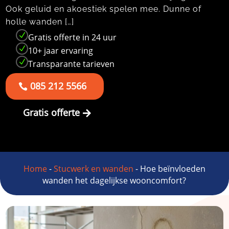
Ook geluid en akoestiek spelen mee.​ Dunne of
holle wanden […]
N
Gratis offerte in 24 uur
N
10+ jaar ervaring
N
Transparante tarieven
085 212 5566
Gratis offerte
Home
-
Stucwerk en wanden
-
Hoe beïnvloeden
wanden het dagelijkse wooncomfort?