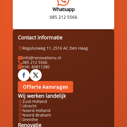
Whatsapp
085 212 5566
Contact informatie
Regulusweg 11, 2516 AC Den Haag

info@renovatienu.nl

085 212 5566

KVK: 80811280

Offerte Aanvragen
Wij werken landelijk
Zuid-Holland

Utrecht

Noord-Holland

Noord-Brabant

Drenthe

Renovatie