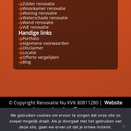
Zolder renovatie

Woonkamer renovatie

Woning renovatie

Waterschade renovatie

Wand renovatie

VvE renovatie

Handige links
Portfolio

Algemene voorwaarden

DIsclaimer

Locatie

Offerte vergelijken

Blog

© Copyright Renovatie Nu KVK 80811280 |
Website
laten maken door Flexamedia
Privacyverklaring
|
Disclaimer
|
Algemene
We gebruiken cookies om ervoor te zorgen dat onze site zo
soepel mogelijk draait. Als je doorgaat met het gebruiken van
Voorwaarden
deze site, gaan we ervan uit dat je ermee instemt.