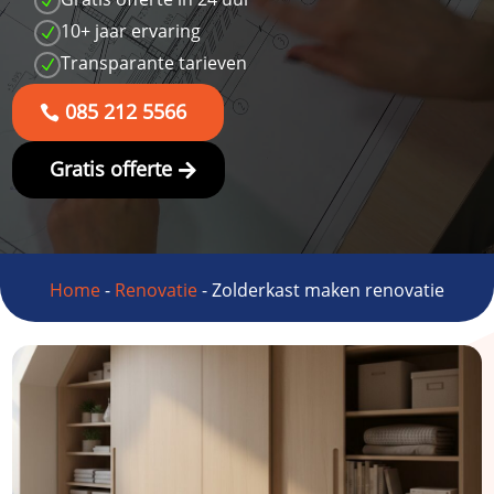
N
10+ jaar ervaring
N
Transparante tarieven
N
085 212 5566
Gratis offerte
Home
-
Renovatie
-
Zolderkast maken renovatie