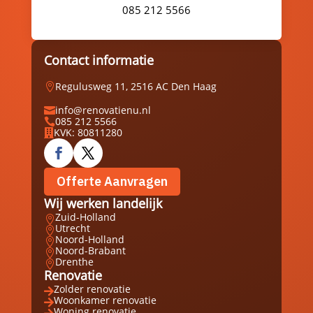
085 212 5566
Contact informatie
Regulusweg 11, 2516 AC Den Haag

info@renovatienu.nl

085 212 5566

KVK: 80811280

Offerte Aanvragen
Wij werken landelijk
Zuid-Holland

Utrecht

Noord-Holland

Noord-Brabant

Drenthe

Renovatie
Zolder renovatie

Woonkamer renovatie

Woning renovatie