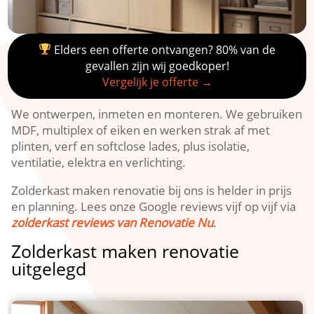
Elders een offerte ontvangen? 80% van de
gevallen zijn wij goedkoper!
Vergelijk je offerte →
We ontwerpen, inmeten en monteren.​ We gebruiken
MDF, multiplex of eiken en werken strak af met
plinten, verf en softclose lades, plus isolatie,
ventilatie, elektra en verlichting.​
Zolderkast maken renovatie bij ons is helder in prijs
en planning.​ Lees onze Google reviews vijf op vijf via
zolderkast reviews van Renovatie Nu
.​
Zolderkast maken renovatie
uitgelegd