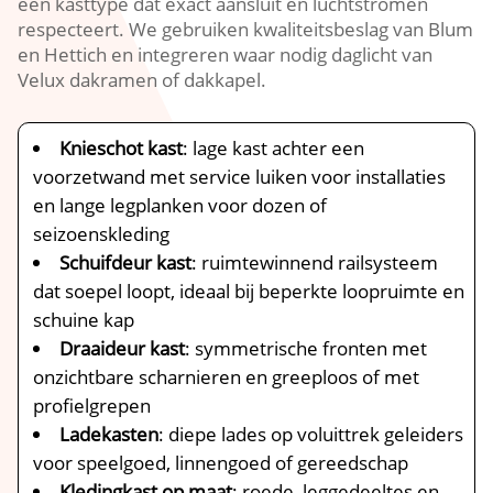
een kasttype dat exact aansluit en luchtstromen
respecteert.​ We gebruiken kwaliteitsbeslag van Blum
en Hettich en integreren waar nodig daglicht van
Velux dakramen of dakkapel.​
Knieschot kast
: lage kast achter een
voorzetwand met service luiken voor installaties
en lange legplanken voor dozen of
seizoenskleding
Schuifdeur kast
: ruimtewinnend railsysteem
dat soepel loopt, ideaal bij beperkte loopruimte en
schuine kap
Draaideur kast
: symmetrische fronten met
onzichtbare scharnieren en greeploos of met
profielgrepen
Ladekasten
: diepe lades op voluittrek geleiders
voor speelgoed, linnengoed of gereedschap
Kledingkast op maat
: roede, leggedeeltes en