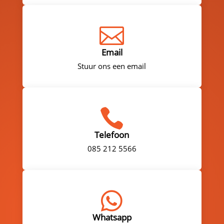

Email
Stuur ons een email

Telefoon
085 212 5566

Whatsapp