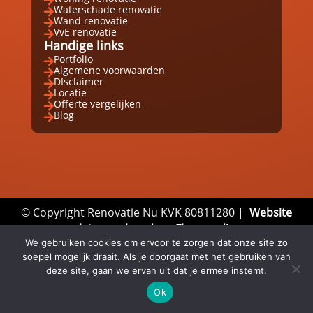

Waterschade renovatie

Wand renovatie

VvE renovatie

Handige links
Portfolio

Algemene voorwaarden

DIsclaimer

Locatie

Offerte vergelijken

Blog

© Copyright Renovatie Nu KVK 80811280 |
Website
laten maken door Flexamedia
We gebruiken cookies om ervoor te zorgen dat onze site zo
Privacyverklaring
|
Disclaimer
|
Algemene
soepel mogelijk draait. Als je doorgaat met het gebruiken van
Voorwaarden
deze site, gaan we ervan uit dat je ermee instemt.
Ok
Email
Whatsapp
Direct bellen


