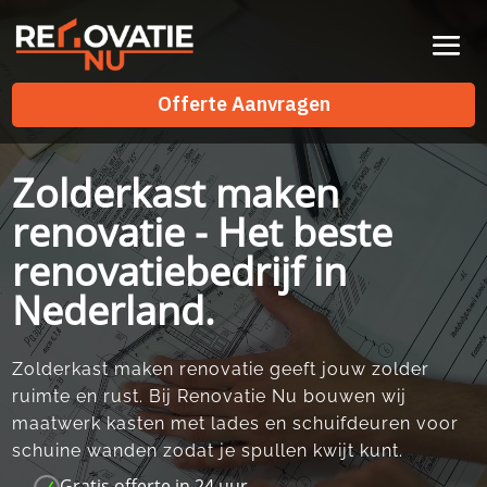
Videospeler
Offerte Aanvragen
Offerte Aanvragen
Zolderkast maken
renovatie - Het beste
renovatiebedrijf in
Nederland.
Zolderkast maken renovatie geeft jouw zolder
ruimte en rust.​ Bij Renovatie Nu bouwen wij
maatwerk kasten met lades en schuifdeuren voor
schuine wanden zodat je spullen kwijt kunt.​
Gratis offerte in 24 uur