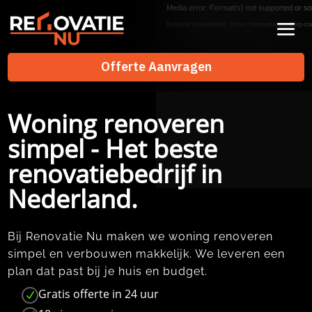
Videospeler
Media error: Format(s) not supported or so
Bestand downloaden: https://renovatienu.nl/wp-co
Offerte Aanvragen
Offerte Aanvragen
Woning renoveren
simpel - Het beste
renovatiebedrijf in
Nederland.
Bij Renovatie Nu maken we woning renoveren
simpel en verbouwen makkelijk.​ We leveren een
plan dat past bij je huis en budget.​
Gratis offerte in 24 uur
N