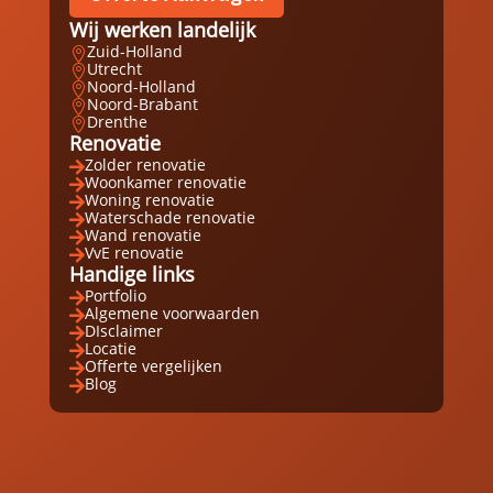
Wij werken landelijk
Zuid-Holland

Utrecht

Noord-Holland

Noord-Brabant

Drenthe

Renovatie
Zolder renovatie

Woonkamer renovatie

Woning renovatie

Waterschade renovatie

Wand renovatie

VvE renovatie

Handige links
Portfolio

Algemene voorwaarden

DIsclaimer

Locatie

Offerte vergelijken

Blog
