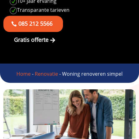
10+ jaar ervaring
N
Transparante tarieven
N
085 212 5566
Gratis offerte
Home
-
Renovatie
-
Woning renoveren simpel