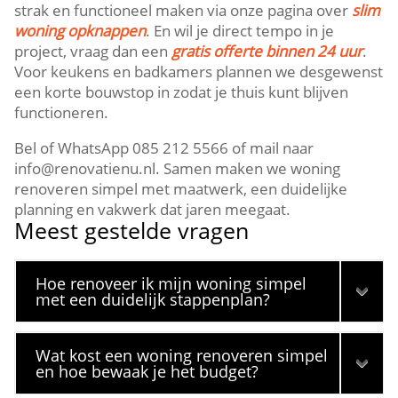
strak en functioneel maken via onze pagina over
slim
woning opknappen
.​ En wil je direct tempo in je
project, vraag dan een
gratis offerte binnen 24 uur
.​
Voor keukens en badkamers plannen we desgewenst
een korte bouwstop in zodat je thuis kunt blijven
functioneren.​
Bel of WhatsApp 085 212 5566 of mail naar
info@renovatienu.​nl.​ Samen maken we woning
renoveren simpel met maatwerk, een duidelijke
planning en vakwerk dat jaren meegaat.​
Meest gestelde vragen
Hoe renoveer ik mijn woning simpel
met een duidelijk stappenplan?
Wat kost een woning renoveren simpel
en hoe bewaak je het budget?