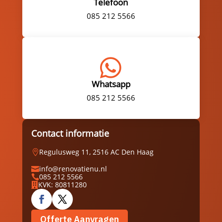
Telefoon
085 212 5566

Whatsapp
085 212 5566
Contact informatie
Regulusweg 11, 2516 AC Den Haag

info@renovatienu.nl

085 212 5566

KVK: 80811280

Offerte Aanvragen