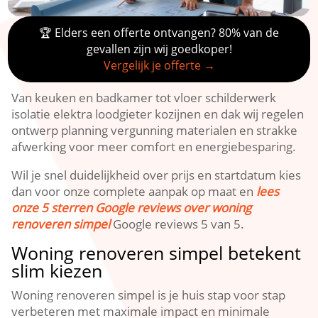
🏆 Elders een offerte ontvangen? 80% van de
gevallen zijn wij goedkoper!
Vergelijk je offerte →
Van keuken en badkamer tot vloer schilderwerk
isolatie elektra loodgieter kozijnen en dak wij regelen
ontwerp planning vergunning materialen en strakke
afwerking voor meer comfort en energiebesparing.​
Wil je snel duidelijkheid over prijs en startdatum kies
dan voor onze complete aanpak op maat en
lees
onze 5 sterren Google reviews over woning
renoveren simpel
Google reviews 5 van 5.​
Woning renoveren simpel betekent
slim kiezen
Woning renoveren simpel is je huis stap voor stap
verbeteren met maximale impact en minimale