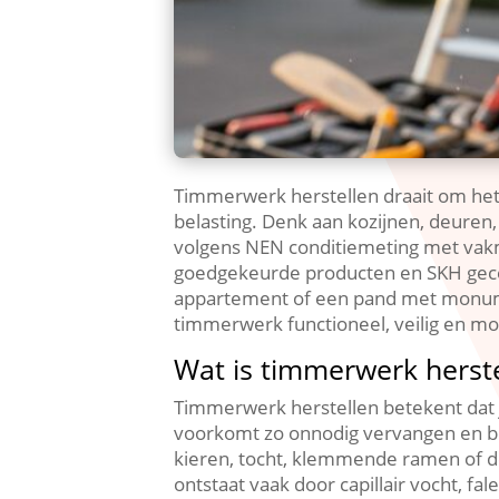
Timmerwerk herstellen draait om het
belasting.​ Denk aan kozijnen, deure
volgens NEN conditiemeting met va
goedgekeurde producten en SKH gecert
appartement of een pand met monumen
timmerwerk functioneel, veilig en mooi 
Wat is timmerwerk herste
Timmerwerk herstellen betekent dat j
voorkomt zo onnodig vervangen en beho
kieren, tocht, klemmende ramen of deu
ontstaat vaak door capillair vocht, f