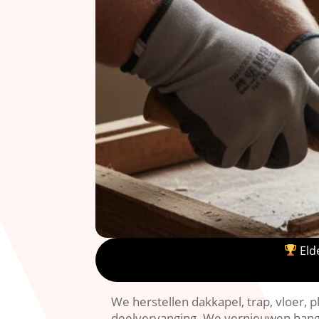
Elde
We herstellen dakkapel, trap, vloer,
deelvervanging.​ We vernieuwen hang e