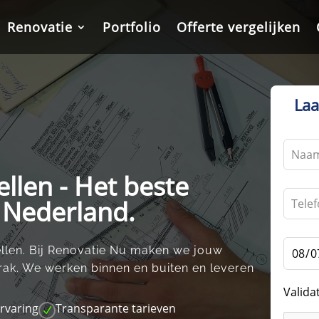
Renovatie
Renovatie
Portfolio
Portfolio
Offerte vergelijken
Offerte vergelijken
Laa
Leave
this
llen - Het beste
field
blank
n Nederland.
llen.​ Bij Renovatie Nu maken we jouw
rak.​ We werken binnen en buiten en leveren
Valida
ervaring
Transparante tarieven
N