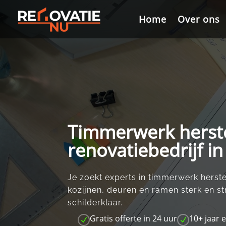
Videospeler
Home
Home
Over ons
Over ons
Timmerwerk herste
renovatiebedrijf i
Je zoekt experts in timmerwerk herste
kozijnen, deuren en ramen sterk en st
schilderklaar.​
Gratis offerte in 24 uur
10+ jaar 
N
N