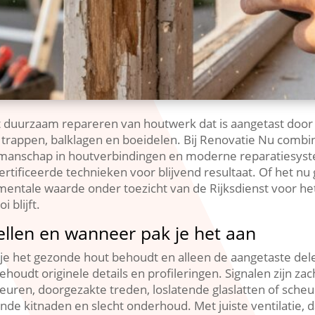
 duurzaam repareren van houtwerk dat is aangetast door v
n, trappen, balklagen en boeidelen.​ Bij Renovatie Nu com
kmanschap in houtverbindingen en moderne reparatiesy
ificeerde technieken voor blijvend resultaat.​ Of het nu
tale waarde onder toezicht van de Rijksdienst voor het C
blijft.​
llen en wanneer pak je het aan
e het gezonde hout behoudt en alleen de aangetaste delen
udt originele details en profileringen.​ Signalen zijn zac
ren, doorgezakte treden, loslatende glaslatten of scheure
alende kitnaden en slecht onderhoud.​ Met juiste ventilat