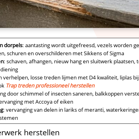
en dorpels
: aantasting wordt uitgefreesd, vezels worden 
en, schuren en overschilderen met Sikkens of Sigma
en
: schaven, afhangen, nieuw hang en sluitwerk plaatsen, 
diening
n verhelpen, losse treden lijmen met D4 kwaliteit, liplas bij
ook
Trap treden professioneel herstellen
ting door schimmel of insecten saneren, balkkoppen verst
ervanging met Accoya of eiken
ng
: vervanging van delen in lariks of meranti, waterkerin
ystemen
rwerk herstellen