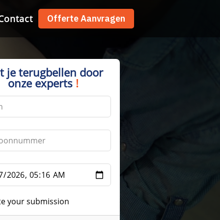
Contact
Contact
Offerte Aanvragen
Offerte Aanvragen
t je terugbellen door
onze experts
!
te your submission