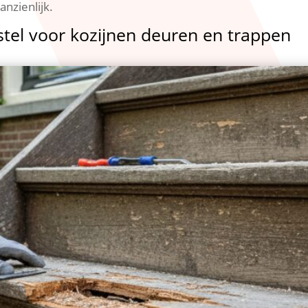
nzienlijk.​
tel voor kozijnen deuren en trappen