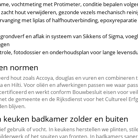
name, vochtmeting met Protimeter, conditie bepalen volge
en zacht hout verwijderen, gezonde vezels mechanisch rei
ervanging met liplas of halfhoutverbinding, epoxyreparati
, grondverf en aflak in systeem van Sikkens of Sigma, voe
engen
ntrole, fotodossier en onderhoudsplan voor lange levensd
 en normen
eerd hout zoals Accoya, douglas en vuren en combineren 
ta en Hilti.​ Voor oliën en afwerkingen passen we waar p
certificeerd en werkt conform Bouwbesluit eisen voor vei
de gemeente en de Rijksdienst voor het Cultureel Erfgo
n blijven.​
n keuken badkamer zolder en buiten
ief gebruik of vocht.​ In keukens herstellen we plinten, 
hilderwerk of het spuiten van fronten.​ In badkamers san