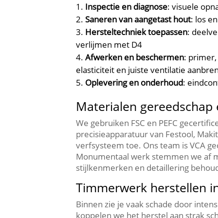
Inspectie en diagnose
: visuele op
Saneren van aangetast hout
: los 
Hersteltechniek toepassen
: deelv
verlijmen met D4
Afwerken en beschermen
: primer
elasticiteit en juiste ventilatie aanbr
Oplevering en onderhoud
: eindco
Materialen gereedschap
We gebruiken FSC en PEFC gecertific
precisieapparatuur van Festool, Maki
verfsysteem toe.​ Ons team is VCA ge
Monumentaal werk stemmen we af met 
stijlkenmerken en detaillering behoude
Timmerwerk herstellen i
Binnen zie je vaak schade door intens
koppelen we het herstel aan strak sc