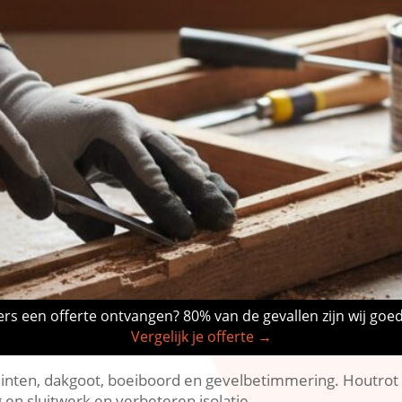
rs een offerte ontvangen? 80% van de gevallen zijn wij goe
Vergelijk je offerte →
 plinten, dakgoot, boeiboord en gevelbetimmering.​ Houtro
n sluitwerk en verbeteren isolatie.​