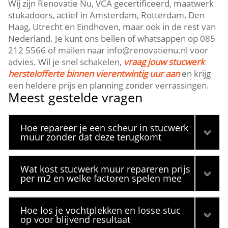
Wij zijn Renovatie Nu, VCA gecertificeerd, maatwerk
stukadoors, actief in Amsterdam, Rotterdam, Den
Haag, Utrecht en Eindhoven, maar ook in de rest van
Nederland.​ Je kunt ons bellen of whatsappen op 085
212 5566 of mailen naar info@renovatienu.​nl voor
advies.​ Wil je snel schakelen,
vraag jouw stucwerk
herstelofferte binnen vierentwintig uur aan
en krijg
een heldere prijs en planning zonder verrassingen.​
Meest gestelde vragen
Hoe repareer je een scheur in stucwerk
muur zonder dat deze terugkomt
Wat kost stucwerk muur repareren prijs
per m2 en welke factoren spelen mee
Hoe los je vochtplekken en losse stuc
op voor blijvend resultaat