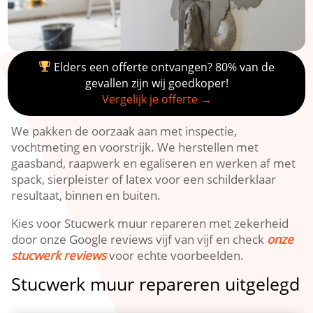
Elders een offerte ontvangen? 80% van de
gevallen zijn wij goedkoper!
Vergelijk je offerte →
We pakken de oorzaak aan met inspectie,
vochtmeting en voorstrijk.​ We herstellen met
gaasband, raapwerk en egaliseren en werken af met
spack, sierpleister of latex voor een schilderklaar
resultaat, binnen en buiten.​
Kies voor Stucwerk muur repareren met zekerheid
door onze Google reviews vijf van vijf en check
onze
stucwerk reviews
voor echte voorbeelden.​
Stucwerk muur repareren uitgelegd