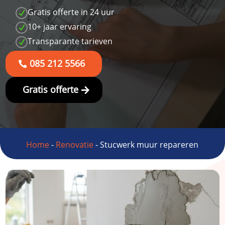
Gratis offerte in 24 uur
N
10+ jaar ervaring
N
Transparante tarieven
N
085 212 5566
Gratis offerte
Home
-
Renovatie
-
Stucwerk muur repareren