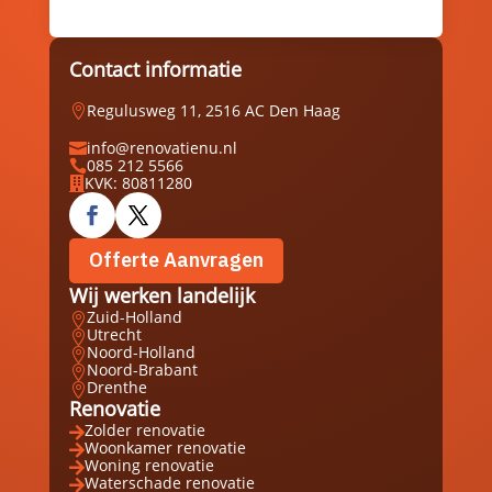
Contact informatie
Regulusweg 11, 2516 AC Den Haag

info@renovatienu.nl

085 212 5566

KVK: 80811280

Offerte Aanvragen
Wij werken landelijk
Zuid-Holland

Utrecht

Noord-Holland

Noord-Brabant

Drenthe

Renovatie
Zolder renovatie

Woonkamer renovatie

Woning renovatie

Waterschade renovatie
