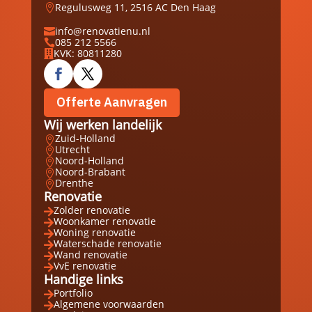
Regulusweg 11, 2516 AC Den Haag

info@renovatienu.nl

085 212 5566

KVK: 80811280

Offerte Aanvragen
Wij werken landelijk
Zuid-Holland

Utrecht

Noord-Holland

Noord-Brabant

Drenthe

Renovatie
Zolder renovatie

Woonkamer renovatie

Woning renovatie

Waterschade renovatie

Wand renovatie

VvE renovatie

Handige links
Portfolio

Algemene voorwaarden
