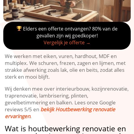
Elders een offerte ontvangen? 80% van de
gevallen zijn wij goedkoper!
Vergelijk je offerte →
We werken met eiken, vuren, hardhout, MDF en
multiplex.​ We schuren, frezen, zagen en lijmen, met
strakke afwerking zoals lak, olie en beits, zodat alles
sterk en mooi blijft.​
Wij denken mee over interieurbouw, kozijnrenovatie,
traprenovatie, lambrisering, plinten,
gevelbetimmering en balken.​ Lees onze Google
reviews 5/5 en
bekijk Houtbewerking renovatie
ervaringen
.​
Wat is houtbewerking renovatie en