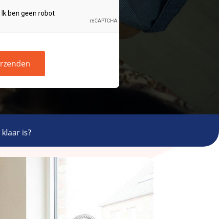
rzenden
klaar is?