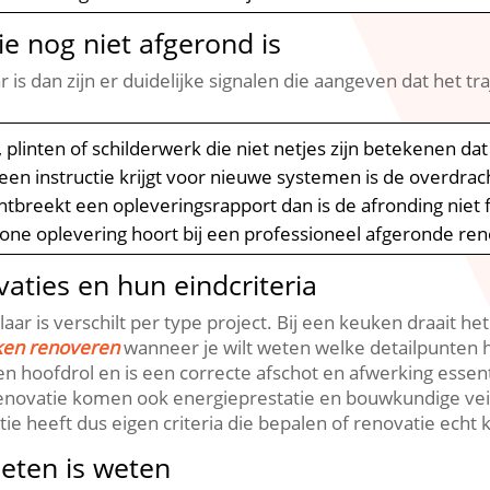
ie nog niet afgerond is
 is dan zijn er duidelijke signalen die aangeven dat het traj
 plinten of schilderwerk die niet netjes zijn betekenen dat
geen instructie krijgt voor nieuwe systemen is de overdrach
tbreekt een opleveringsrapport dan is de afronding niet 
ne oplevering hoort bij een professioneel afgeronde reno
aties en hun eindcriteria
ar is verschilt per type project.​ Bij een keuken draait h
ken renoveren
wanneer je wilt weten welke detailpunten h
en hoofdrol en is een correcte afschot en afwerking essent
grenovatie komen ook energieprestatie en bouwkundige veil
ie heeft dus eigen criteria die bepalen of renovatie echt kla
eten is weten