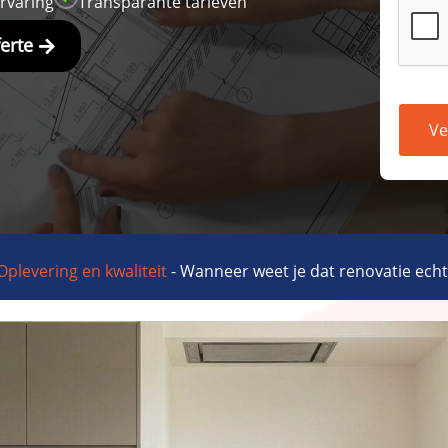
ervaring
Transparante tarieven
ferte
Ve
Oplevering en kwaliteit
-
Wanneer weet je dat renovatie echt 