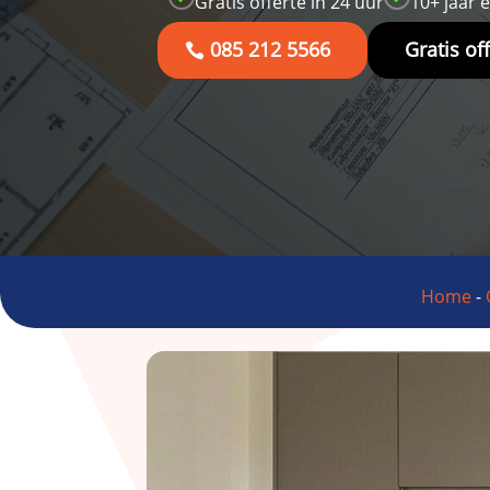
Gratis offerte in 24 uur
10+ jaar 
085 212 5566
Gratis of
Home
-