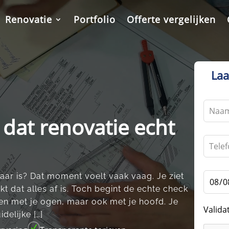
Renovatie
Portfolio
Offerte vergelijken
Laa
Leave
this
dat renovatie echt
field
blank
aar is? Dat moment voelt vaak vaag.​ Je ziet
t dat alles af is.​ Toch begint de echte check
lleen met je ogen, maar ook met je hoofd.​ Je
Valida
elijke […]
N