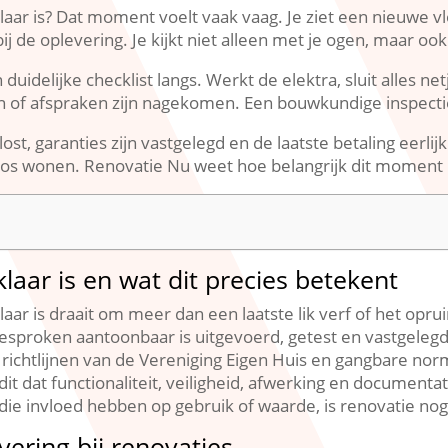
aar is? Dat moment voelt vaak vaag.​ Je ziet een nieuwe vl
bij de oplevering.​ Je kijkt niet alleen met je ogen, maar ook
delijke checklist langs.​ Werkt de elektra, sluit alles netj
en of afspraken zijn nagekomen.​ Een bouwkundige inspecti
t, garanties zijn vastgelegd en de laatste betaling eerlijk 
oos wonen.​ Renovatie Nu weet hoe belangrijk dit moment i
laar is en wat dit precies betekent
aar is draait om meer dan een laatste lik verf of het opru
esproken aantoonbaar is uitgevoerd, getest en vastgelegd.​
, richtlijnen van de Vereniging Eigen Huis en gangbare no
dit dat functionaliteit, veiligheid, afwerking en documen
die invloed hebben op gebruik of waarde, is renovatie nog n
vering bij renovaties