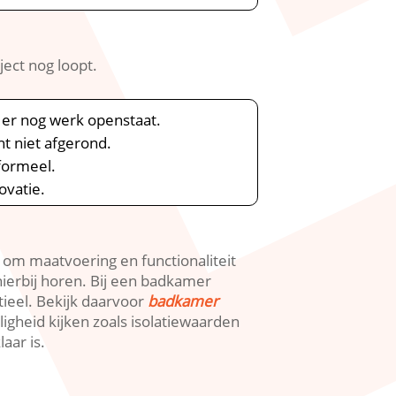
ect nog loopt.​
 er nog werk openstaat.​
t niet afgerond.​
formeel.​
vatie.​
et om maatvoering en functionaliteit
ierbij horen.​ Bij een badkamer
ieel.​ Bekijk daarvoor
badkamer
igheid kijken zoals isolatiewaarden
ar is.​