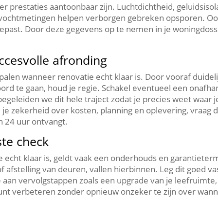
er prestaties aantoonbaar zijn.​ Luchtdichtheid, geluidsiso
 vochtmetingen helpen verborgen gebreken opsporen.​ Oo
ngepast.​ Door deze gegevens op te nemen in je woningdoss
uccesvolle afronding
bepalen wanneer renovatie echt klaar is.​ Door vooraf duide
ord te gaan, houd je regie.​ Schakel eventueel een onafha
begeleiden we dit hele traject zodat je precies weet waar j
il je zekerheid over kosten, planning en oplevering, vraag 
n 24 uur ontvangt.​
ste check
cht klaar is, geldt vaak een onderhouds en garantietermij
afstelling van deuren, vallen hierbinnen.​ Leg dit goed va
 aan vervolgstappen zoals een upgrade van je leefruimte,
unt verbeteren zonder opnieuw onzeker te zijn over wannee