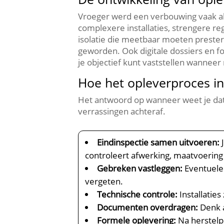
Vroeger werd een verbouwing vaak al
complexere installaties, strengere re
isolatie die meetbaar moeten prester
geworden.​ Ook digitale dossiers en 
je objectief kunt vaststellen wanneer r
Hoe het opleverproces in
Het antwoord op wanneer weet je dat r
verrassingen achteraf.​
Eindinspectie samen uitvoeren:
J
controleert afwerking, maatvoering 
Gebreken vastleggen:
Eventuele 
vergeten.​
Technische controle:
Installaties
Documenten overdragen:
Denk a
Formele oplevering:
Na herstelpu