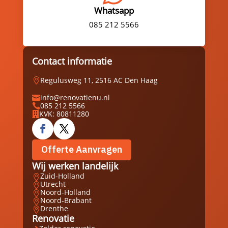
Whatsapp
085 212 5566
Contact informatie
Regulusweg 11, 2516 AC Den Haag

info@renovatienu.nl

085 212 5566

KVK: 80811280

Offerte Aanvragen
Wij werken landelijk
Zuid-Holland

Utrecht

Noord-Holland

Noord-Brabant

Drenthe

Renovatie