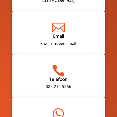
2516 AC Den Haag

Email
Stuur ons een email

Telefoon
085 212 5566
