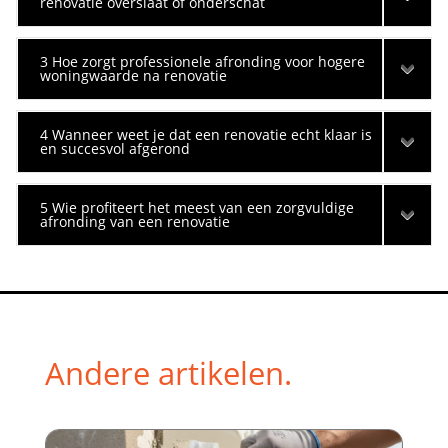
renovatie overslaat of onderschat
3 Hoe zorgt professionele afronding voor hogere
woningwaarde na renovatie
4 Wanneer weet je dat een renovatie echt klaar is
en succesvol afgerond
5 Wie profiteert het meest van een zorgvuldige
afronding van een renovatie
Andere artikelen.