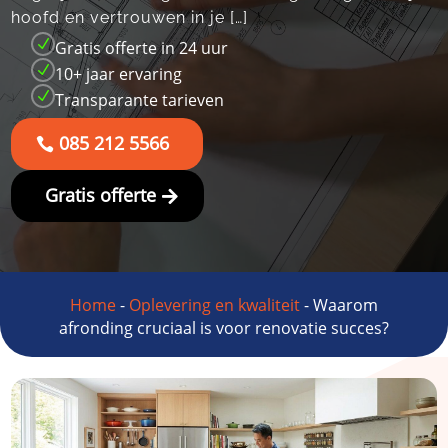
hoofd en vertrouwen in je […]
N
Gratis offerte in 24 uur
N
10+ jaar ervaring
N
Transparante tarieven
085 212 5566
Gratis offerte
Home
-
Oplevering en kwaliteit
-
Waarom
afronding cruciaal is voor renovatie succes?