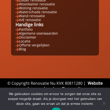
Zolder renovatie

Woonkamer renovatie

Woning renovatie

Waterschade renovatie

Wand renovatie

VvE renovatie

Handige links
Portfolio

Algemene voorwaarden

DIsclaimer

Locatie

Offerte vergelijken

Blog

© Copyright Renovatie Nu KVK 80811280 |
Website
laten maken door Flexamedia
Privacyverklaring
|
Disclaimer
|
Algemene
We gebruiken cookies om ervoor te zorgen dat onze site zo
soepel mogelijk draait. Als je doorgaat met het gebruiken van
Voorwaarden
deze site, gaan we ervan uit dat je ermee instemt.