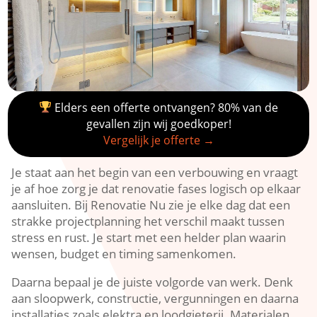
Elders een offerte ontvangen? 80% van de
gevallen zijn wij goedkoper!
Vergelijk je offerte →
Je staat aan het begin van een verbouwing en vraagt
je af hoe zorg je dat renovatie fases logisch op elkaar
aansluiten.​ Bij Renovatie Nu zie je elke dag dat een
strakke projectplanning het verschil maakt tussen
stress en rust.​ Je start met een helder plan waarin
wensen, budget en timing samenkomen.​
Daarna bepaal je de juiste volgorde van werk.​ Denk
aan sloopwerk, constructie, vergunningen en daarna
installaties zoals elektra en loodgieterij.​ Materialen