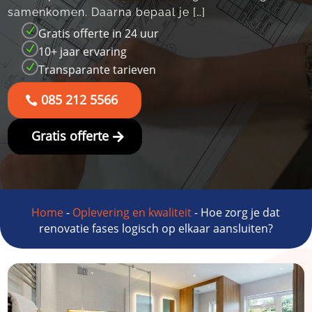
samenkomen.​ Daarna bepaal je […]
N
Gratis offerte in 24 uur
N
10+ jaar ervaring
N
Transparante tarieven
085 212 5566
Gratis offerte
Home
-
Oplevering en kwaliteit
-
Hoe zorg je dat
renovatie fases logisch op elkaar aansluiten?