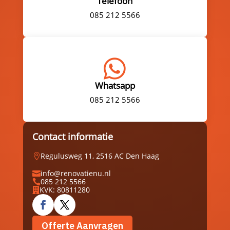
Telefoon
085 212 5566

Whatsapp
085 212 5566
Contact informatie
Regulusweg 11, 2516 AC Den Haag

info@renovatienu.nl

085 212 5566

KVK: 80811280

Offerte Aanvragen