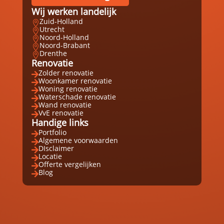
Wij werken landelijk
Zuid-Holland

Utrecht

Noord-Holland

Noord-Brabant

Drenthe

Renovatie
Zolder renovatie

Woonkamer renovatie

Woning renovatie

Waterschade renovatie

Wand renovatie

VvE renovatie

Handige links
Portfolio

Algemene voorwaarden

DIsclaimer

Locatie

Offerte vergelijken

Blog
