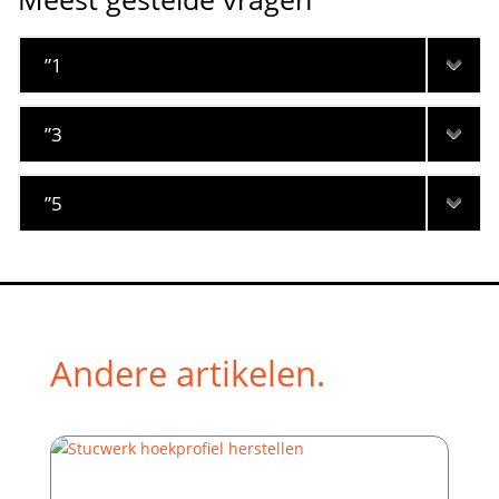
”1
”3
”5
Andere artikelen.