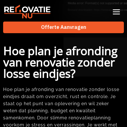
Videospeler
Media error: Format(s) not supported or so
Bestand downloaden: https://renovatienu.nl/wp-co
Offerte Aanvragen
Offerte Aanvragen
Hoe plan je afronding
van renovatie zonder
losse eindjes?
Hoe plan je afronding van renovatie zonder losse
eindjes draait om overzicht, rust en controle.​ Je
staat op het punt van oplevering en wil zeker
weten dat planning, budget en kwaliteit
samenkomen.​ Door slimme renovatieplanning
voorkom je stress en verrassingen.​ Je werkt met