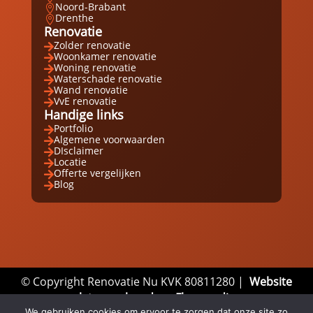
Noord-Brabant

Drenthe

Renovatie
Zolder renovatie

Woonkamer renovatie

Woning renovatie

Waterschade renovatie

Wand renovatie

VvE renovatie

Handige links
Portfolio

Algemene voorwaarden

DIsclaimer

Locatie

Offerte vergelijken

Blog

© Copyright Renovatie Nu KVK 80811280 |
Website
laten maken door Flexamedia
We gebruiken cookies om ervoor te zorgen dat onze site zo