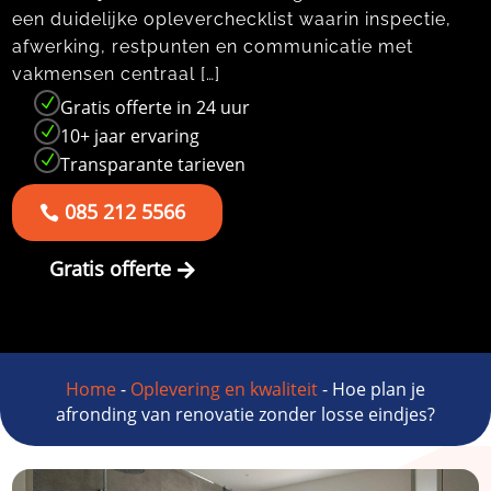
een duidelijke opleverchecklist waarin inspectie,
afwerking, restpunten en communicatie met
vakmensen centraal […]
N
Gratis offerte in 24 uur
N
10+ jaar ervaring
N
Transparante tarieven
085 212 5566
Gratis offerte
Home
-
Oplevering en kwaliteit
-
Hoe plan je
afronding van renovatie zonder losse eindjes?