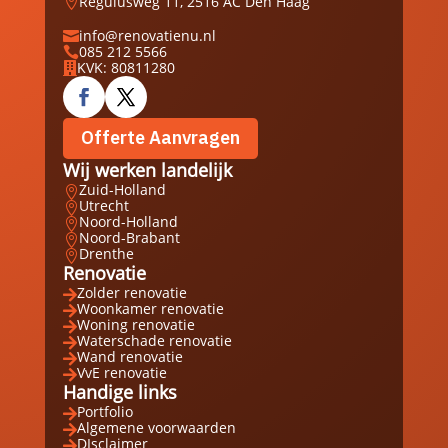
Regulusweg 11, 2516 AC Den Haag

info@renovatienu.nl

085 212 5566

KVK: 80811280

Offerte Aanvragen
Wij werken landelijk
Zuid-Holland

Utrecht

Noord-Holland

Noord-Brabant

Drenthe

Renovatie
Zolder renovatie

Woonkamer renovatie

Woning renovatie

Waterschade renovatie

Wand renovatie

VvE renovatie

Handige links
Portfolio

Algemene voorwaarden

DIsclaimer
