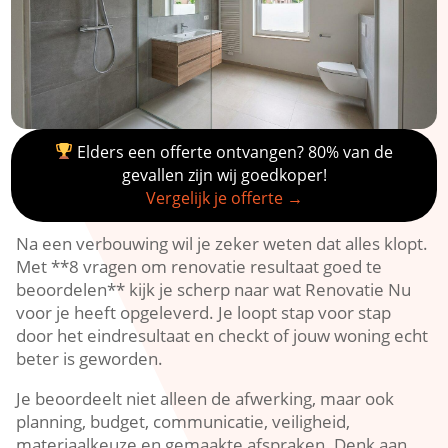
Elders een offerte ontvangen? 80% van de
gevallen zijn wij goedkoper!
Vergelijk je offerte →
Na een verbouwing wil je zeker weten dat alles klopt.​
Met **8 vragen om renovatie resultaat goed te
beoordelen** kijk je scherp naar wat Renovatie Nu
voor je heeft opgeleverd.​ Je loopt stap voor stap
door het eindresultaat en checkt of jouw woning echt
beter is geworden.​
Je beoordeelt niet alleen de afwerking, maar ook
planning, budget, communicatie, veiligheid,
materiaalkeuze en gemaakte afspraken.​ Denk aan