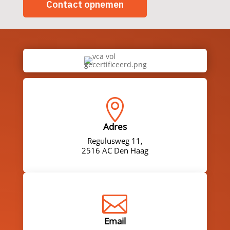
Contact opnemen

Adres
Regulusweg 11,
2516 AC Den Haag

Email