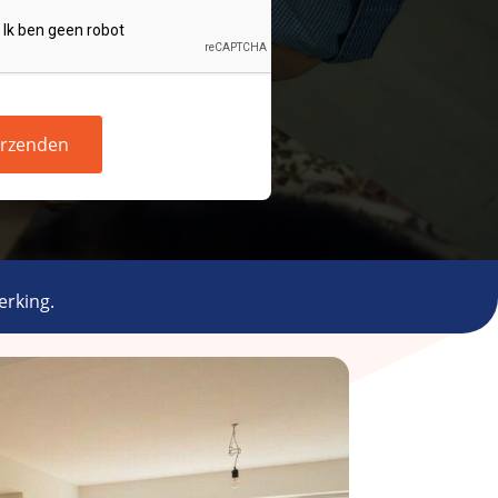
rzenden
erking.