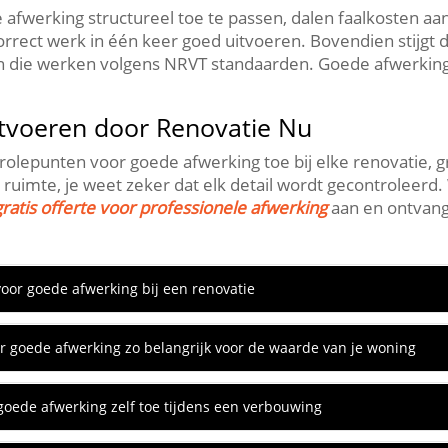
fwerking structureel toe te passen, dalen faalkosten aanz
orrect werk in één keer goed uitvoeren.​ Bovendien stijgt
tijen die werken volgens NRVT standaarden.​ Goede afwerk
itvoeren door Renovatie Nu
olepunten voor goede afwerking toe bij elke renovatie, gr
ruimte, je weet zeker dat elk detail wordt gecontroleerd.​ 
gratis offerte voor professionele afwerking
aan en ontvang
oor goede afwerking bij een renovatie
r goede afwerking zo belangrijk voor de waarde van je woning
goede afwerking zelf toe tijdens een verbouwing