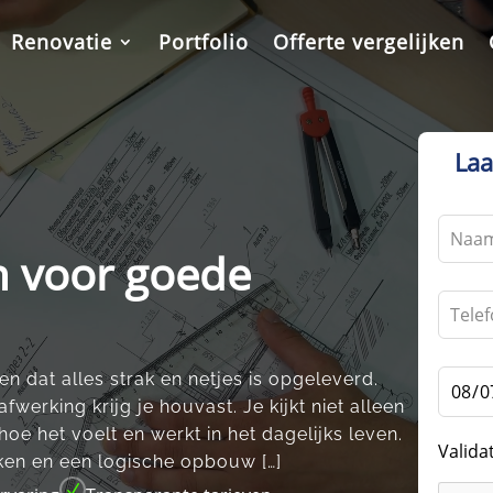
Renovatie
Portfolio
Offerte vergelijken
Laa
Leave
this
n voor goede
field
blank
en dat alles strak en netjes is opgeleverd.​
erking krijg je houvast.​ Je kijkt niet alleen
oe het voelt en werkt in het dagelijks leven.​
Valida
en en een logische opbouw […]
N