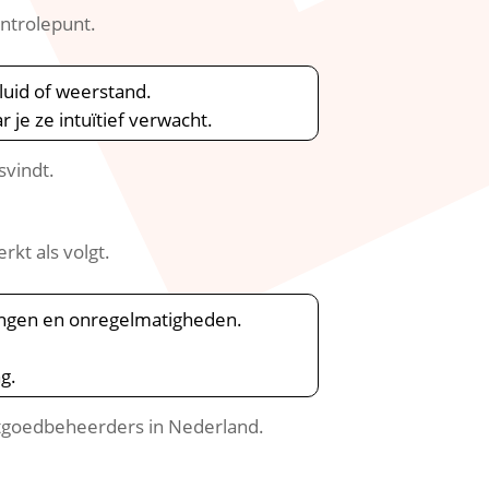
ntrolepunt.​
id of weerstand.​
je ze intuïtief verwacht.​
vindt.​
kt als volgt.​
ingen en onregelmatigheden.​
.​
tgoedbeheerders in Nederland.​