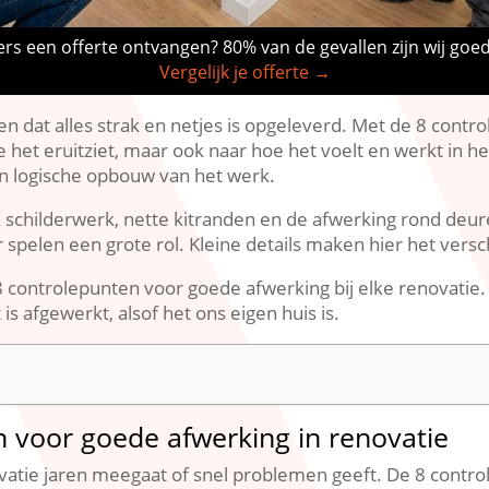
rs een offerte ontvangen? 80% van de gevallen zijn wij goe
Vergelijk je offerte →
ten dat alles strak en netjes is opgeleverd.​ Met de 8 cont
hoe het eruitziet, maar ook naar hoe het voelt en werkt in he
 logische opbouw van het werk.​
 schilderwerk, nette kitranden en de afwerking rond deure
 spelen een grote rol.​ Kleine details maken hier het versc
 controlepunten voor goede afwerking bij elke renovatie.​
 afgewerkt, alsof het ons eigen huis is.​
n voor goede afwerking in renovatie
atie jaren meegaat of snel problemen geeft.​ De 8 contro