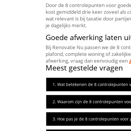
Door de 8 controlepunten voor goede a
kost gemiddeld drie keer zoveel als c
wat relevant is bij taxatie door par
je dagelijks merkt.​
Goede afwerking laten u
Bij Renovatie Nu passen we de 8 contr
plafond, complete woning of zakelijke 
afwerking, vraag dan eenvoudig een
Meest gestelde vragen
1. Wat betekenen de 8 controlepunten v
2. Waarom zijn de 8 controlepunten voo
3. Hoe pas je de 8 controlepunten voor 