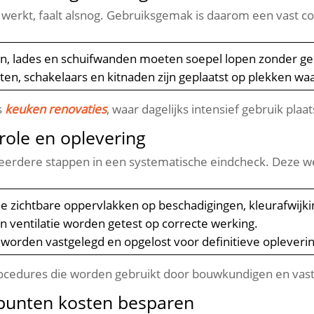
 werkt, faalt alsnog.​ Gebruiksgemak is daarom een vast co
, lades en schuifwanden moeten soepel lopen zonder gelu
en, schakelaars en kitnaden zijn geplaatst op plekken waar 
s
keuken renovaties
, waar dagelijks intensief gebruik plaats
role en oplevering
 eerdere stappen in een systematische eindcheck.​ Deze wer
le zichtbare oppervlakken op beschadigingen, kleurafwijk
n ventilatie worden getest op correcte werking.​
orden vastgelegd en opgelost voor definitieve oplevering
rocedures die worden gebruikt door bouwkundigen en vas
punten kosten besparen