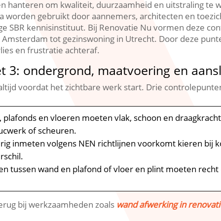
hanteren om kwaliteit, duurzaamheid en uitstraling te wa
a worden gebruikt door aannemers, architecten en toezic
 SBR kennisinstituut.​ Bij Renovatie Nu vormen deze cont
 Amsterdam tot gezinswoning in Utrecht.​ Door deze punt
es en frustratie achteraf.​
t 3: ondergrond, maatvoering en aansl
tijd voordat het zichtbare werk start.​ Drie controlepunten
plafonds en vloeren moeten vlak, schoon en draagkrachtig 
tucwerk of scheuren.​
g inmeten volgens NEN richtlijnen voorkomt kieren bij koz
schil.​
 tussen wand en plafond of vloer en plint moeten recht en
 terug bij werkzaamheden zoals
wand afwerking in renovat