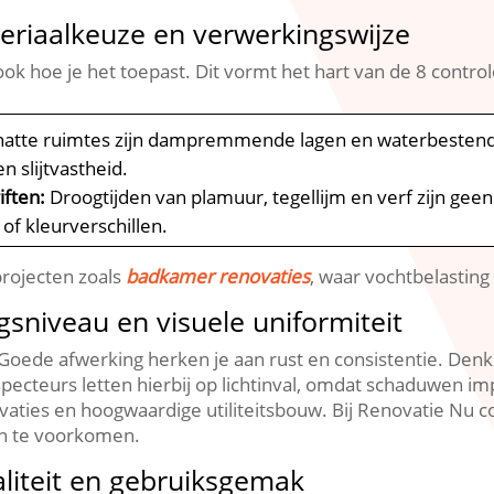
eriaalkeuze en verwerkingswijze
 ook hoe je het toepast.​ Dit vormt het hart van de 8 contr
natte ruimtes zijn dampremmende lagen en waterbestendige
slijtvastheid.​
iften:
Droogtijden van plamuur, tegellijm en verf zijn geen
of kleurverschillen.​
projecten zoals
badkamer renovaties
, waar vochtbelasting 
gsniveau en visuele uniformiteit
​ Goede afwerking herken je aan rust en consistentie.​ Den
specteurs letten hierbij op lichtinval, omdat schaduwen imp
ties en hoogwaardige utiliteitsbouw.​ Bij Renovatie Nu co
en te voorkomen.​
aliteit en gebruiksgemak