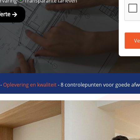
ervaring
Transparante tarieven
ferte
Ve
-
Oplevering en kwaliteit
-
8 controlepunten voor goede afw